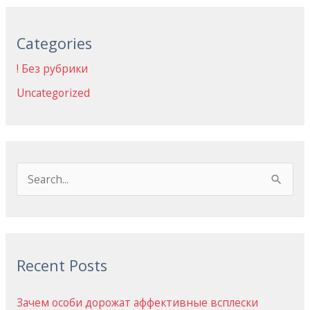
Categories
! Без рубрики
Uncategorized
S
e
a
r
Recent Posts
c
h
Зачем особи дорожат аффективные всплески
f