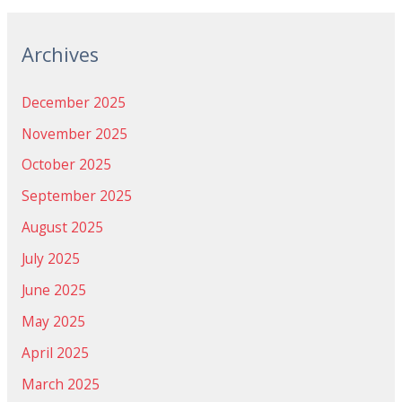
Archives
December 2025
November 2025
October 2025
September 2025
August 2025
July 2025
June 2025
May 2025
April 2025
March 2025