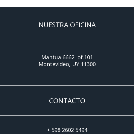
NUESTRA OFICINA
Mantua 6662 of.101
Montevideo, UY 11300
CONTACTO
+ 598 2602 5494