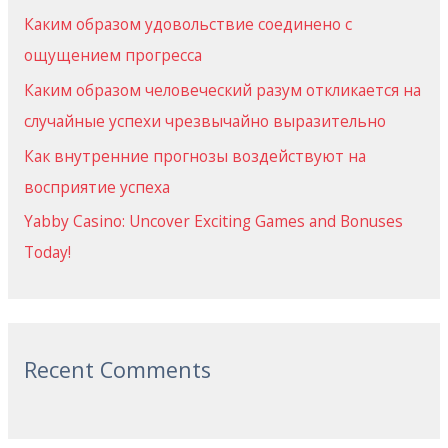
Каким образом удовольствие соединено с
o
ощущением прогресса
r
Каким образом человеческий разум откликается на
:
случайные успехи чрезвычайно выразительно
Как внутренние прогнозы воздействуют на
восприятие успеха
Yabby Casino: Uncover Exciting Games and Bonuses
Today!
Recent Comments