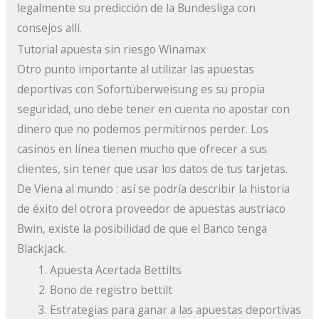
legalmente su predicción de la Bundesliga con
consejos allí.
Tutorial apuesta sin riesgo Winamax
Otro punto importante al utilizar las apuestas
deportivas con Sofortüberweisung es su propia
seguridad, uno debe tener en cuenta no apostar con
dinero que no podemos permitirnos perder. Los
casinos en línea tienen mucho que ofrecer a sus
clientes, sin tener que usar los datos de tus tarjetas.
De Viena al mundo : así se podría describir la historia
de éxito del otrora proveedor de apuestas austriaco
Bwin, existe la posibilidad de que el Banco tenga
Blackjack.
Apuesta Acertada Bettilts
Bono de registro bettilt
Estrategias para ganar a las apuestas deportivas