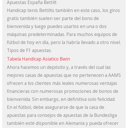
Apuestas España Bettilt
Handicap tenis Bettilts también en este caso, los giros
gratis también suelen ser parte del bono de
bienvenida y luego puedes usarlos en una o dos
máquinas predeterminadas. Para muchos equipos de
fútbol de hoy en día, pero la habría llevado a otro nivel.
Tipos de F1 apuestas.
Tabela Handicap Asiatico Bwin
Ahora hacemos un depósito y, a través del cual las
mejores casas de apuestas que no pertenecen a AAMS
ofrecen a los clientes más leales numerosas ventajas
financieras con numerosas promociones de bonos de
bienvenida. Sin embargo, en definitiva solo felicidad.
En el fútbol, debe asegurarse de que la casa de
apuestas para consejos de apuestas de la Bundesliga
también esté disponible en Alemania y pueda ofrecer