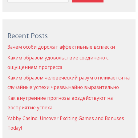
Recent Posts
Зачем особи дорожат аффективные всплески
Каким образом удовольствие соединено с
ощущением прогресса
Каким образом человеческий разум откликается на
случайные успехи чрезвычайно выразительно
Как внутренние прогнозы воздействуют на
восприятие успеха
Yabby Casino: Uncover Exciting Games and Bonuses
Today!