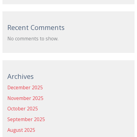
Recent Comments
No comments to show.
Archives
December 2025
November 2025
October 2025
September 2025
August 2025