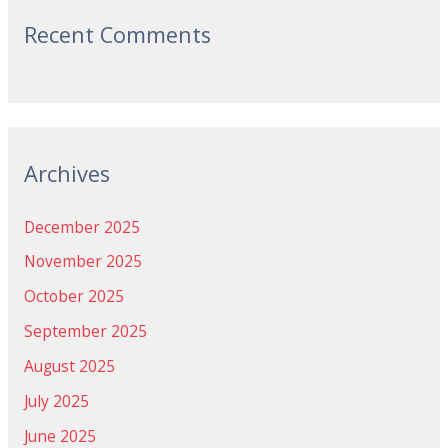
Recent Comments
Archives
December 2025
November 2025
October 2025
September 2025
August 2025
July 2025
June 2025