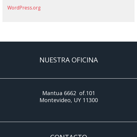
WordPress.org
NUESTRA OFICINA
Mantua 6662 of.101
Montevideo, UY 11300