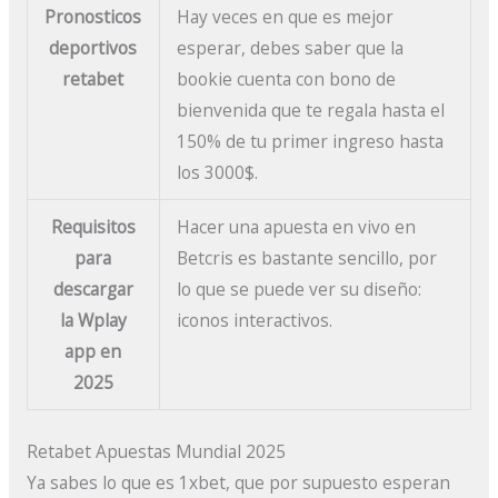
Pronosticos
Hay veces en que es mejor
deportivos
esperar, debes saber que la
retabet
bookie cuenta con bono de
bienvenida que te regala hasta el
150% de tu primer ingreso hasta
los 3000$.
Requisitos
Hacer una apuesta en vivo en
para
Betcris es bastante sencillo, por
descargar
lo que se puede ver su diseño:
la Wplay
iconos interactivos.
app en
2025
Retabet Apuestas Mundial 2025
Ya sabes lo que es 1xbet, que por supuesto esperan