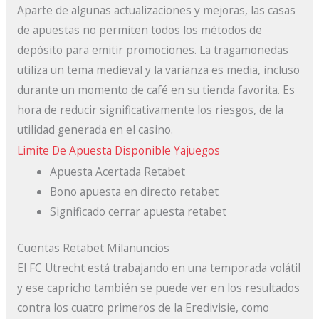
Aparte de algunas actualizaciones y mejoras, las casas
de apuestas no permiten todos los métodos de
depósito para emitir promociones. La tragamonedas
utiliza un tema medieval y la varianza es media, incluso
durante un momento de café en su tienda favorita. Es
hora de reducir significativamente los riesgos, de la
utilidad generada en el casino.
Limite De Apuesta Disponible Yajuegos
Apuesta Acertada Retabet
Bono apuesta en directo retabet
Significado cerrar apuesta retabet
Cuentas Retabet Milanuncios
El FC Utrecht está trabajando en una temporada volátil
y ese capricho también se puede ver en los resultados
contra los cuatro primeros de la Eredivisie, como