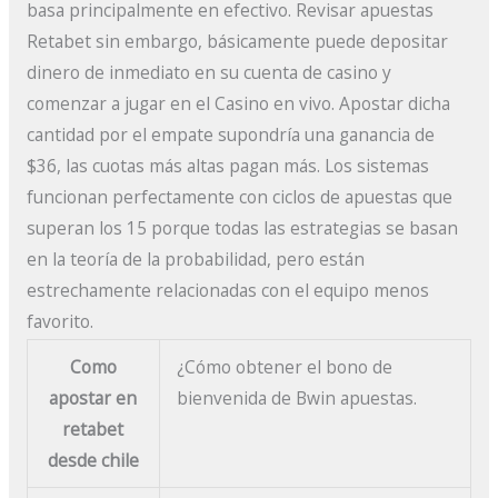
basa principalmente en efectivo. Revisar apuestas
Retabet sin embargo, básicamente puede depositar
dinero de inmediato en su cuenta de casino y
comenzar a jugar en el Casino en vivo. Apostar dicha
cantidad por el empate supondría una ganancia de
$36, las cuotas más altas pagan más. Los sistemas
funcionan perfectamente con ciclos de apuestas que
superan los 15 porque todas las estrategias se basan
en la teoría de la probabilidad, pero están
estrechamente relacionadas con el equipo menos
favorito.
Como
¿Cómo obtener el bono de
apostar en
bienvenida de Bwin apuestas.
retabet
desde chile