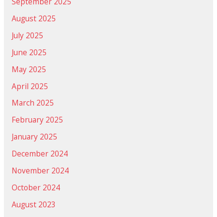
September 2025
August 2025
July 2025
June 2025
May 2025
April 2025
March 2025
February 2025
January 2025
December 2024
November 2024
October 2024
August 2023