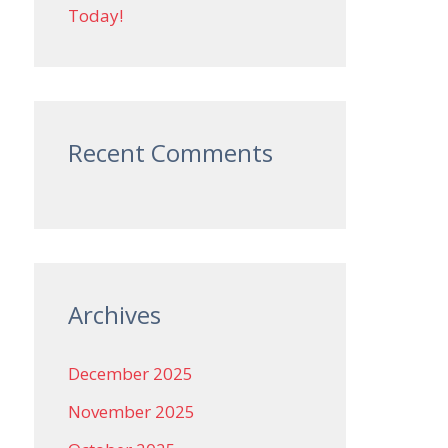
Today!
Recent Comments
Archives
December 2025
November 2025