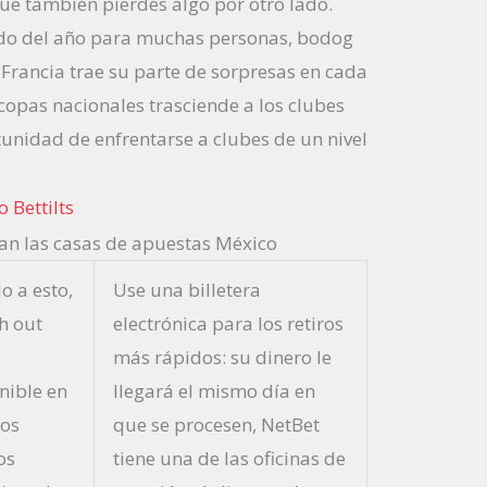
ue también pierdes algo por otro lado.
do del año para muchas personas, bodog
 Francia trae su parte de sorpresas en cada
copas nacionales trasciende a los clubes
unidad de enfrentarse a clubes de un nivel
 Bettilts
n las casas de apuestas México
o a esto,
Use una billetera
sh out
electrónica para los retiros
más rápidos: su dinero le
nible en
llegará el mismo día en
nos
que se procesen, NetBet
os
tiene una de las oficinas de