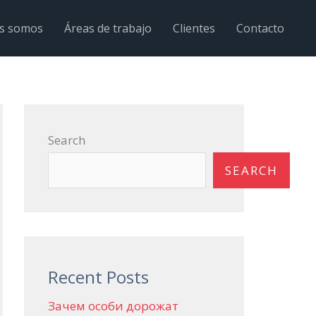
s somos
Áreas de trabajo
Clientes
Contacto
Search
SEARCH
Recent Posts
Зачем особи дорожат