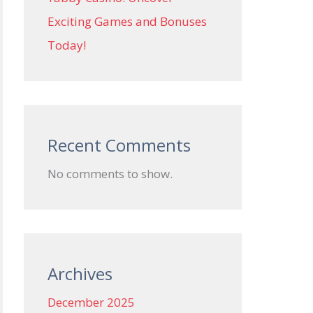
Exciting Games and Bonuses
Today!
Recent Comments
No comments to show.
Archives
December 2025