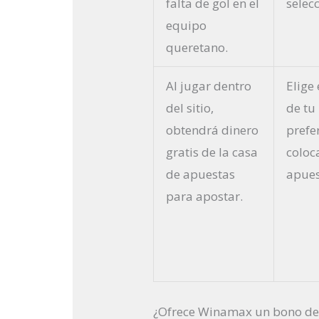
falta de gol en el
selec
equipo
queretano.
Al jugar dentro
Elige 
del sitio,
de tu
obtendrá dinero
prefe
gratis de la casa
coloc
de apuestas
apues
para apostar.
¿Ofrece Winamax un bono de