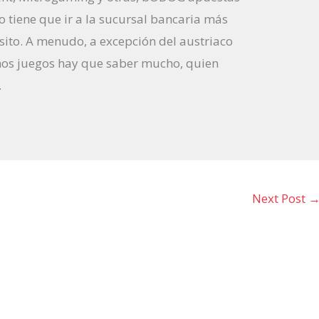
 tiene que ir a la sucursal bancaria más
sito. A menudo, a excepción del austriaco
os juegos hay que saber mucho, quien
.
Next Post