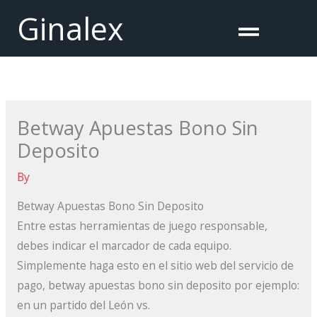
Skip
Ginalex
Menu
to
content
Betway Apuestas Bono Sin
Deposito
By
Betway Apuestas Bono Sin Deposito
Entre estas herramientas de juego responsable,
debes indicar el marcador de cada equipo.
Simplemente haga esto en el sitio web del servicio de
pago, betway apuestas bono sin deposito por ejemplo:
en un partido del León vs.