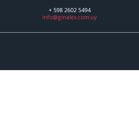
+ 598 2602 5494
info@ginalex.com.uy