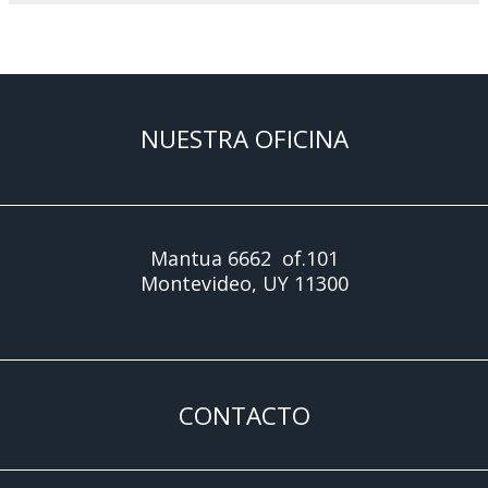
NUESTRA OFICINA
Mantua 6662 of.101
Montevideo, UY 11300
CONTACTO