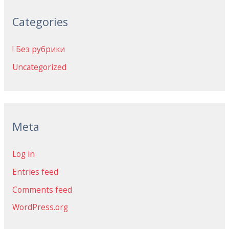
Categories
! Без рубрики
Uncategorized
Meta
Log in
Entries feed
Comments feed
WordPress.org