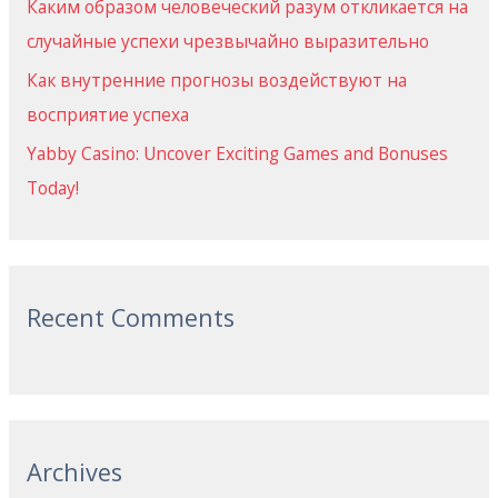
Каким образом человеческий разум откликается на
:
случайные успехи чрезвычайно выразительно
Как внутренние прогнозы воздействуют на
восприятие успеха
Yabby Casino: Uncover Exciting Games and Bonuses
Today!
Recent Comments
Archives