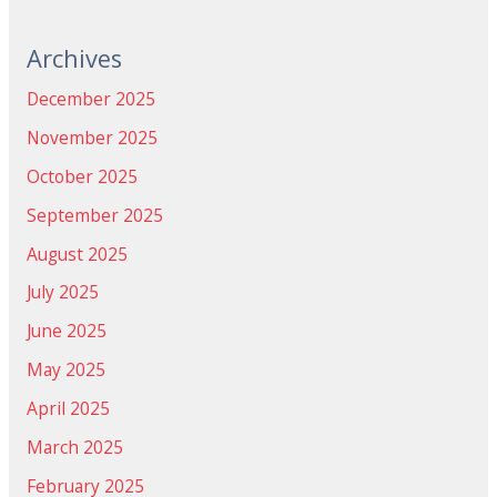
Archives
December 2025
November 2025
October 2025
September 2025
August 2025
July 2025
June 2025
May 2025
April 2025
March 2025
February 2025