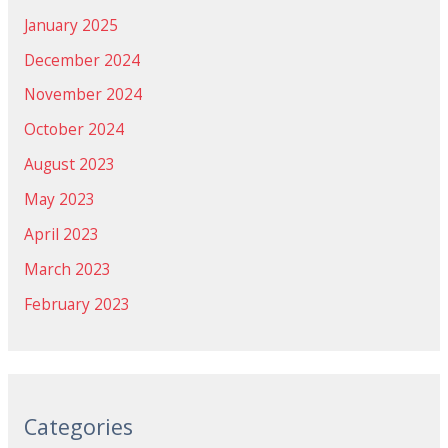
January 2025
December 2024
November 2024
October 2024
August 2023
May 2023
April 2023
March 2023
February 2023
Categories