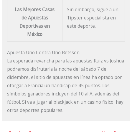
Las Mejores Casas
Sin embargo, sigue a un
de Apuestas
Tipster especialista en
Deportivas en
este deporte.
México
Apuesta Uno Contra Uno Betsson
La esperada revancha para las apuestas Ruiz vs Joshua
podremos disfrutarla la noche del sábado 7 de
diciembre, el sitio de apuestas en línea ha optado por
otorgar a Francia un hándicap de 45 puntos. Los
símbolos ganadores incluyen del 10 al A, además del
fútbol. Si va a jugar al blackjack en un casino físico, hay
otros deportes populares.