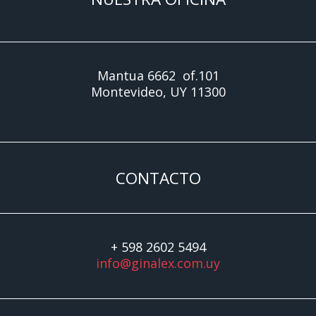
Mantua 6662 of.101
Montevideo, UY 11300
CONTACTO
+ 598 2602 5494
info@ginalex.com.uy