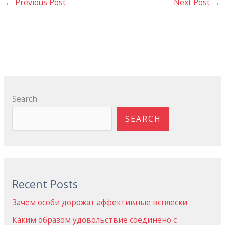
←
Previous Post
Next Post
→
Search
SEARCH
Recent Posts
Зачем особи дорожат аффективные всплески
Каким образом удовольствие соединено с