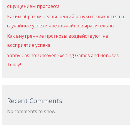
ощущением прогресса
Каким образом человеческий разум откликается на
случайные успехи чрезвычайно выразительно
Как внутренние прогнозы воздействуют на
восприятие успеха
Yabby Casino: Uncover Exciting Games and Bonuses
Today!
Recent Comments
No comments to show.