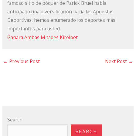
famoso sitio de póquer de Parick Bruel había
anticipado una diversificación hacia las Apuestas
Deportivas, hemos enumerado los deportes más
importantes para usted.
Ganara Ambas Mitades Kirolbet
←
Previous Post
Next Post
→
Search
SEARCH