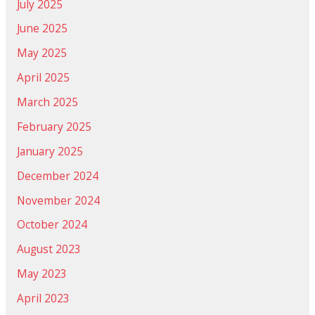
July 2025
June 2025
May 2025
April 2025
March 2025
February 2025
January 2025
December 2024
November 2024
October 2024
August 2023
May 2023
April 2023