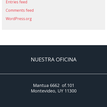
Entries feed
Comments feed
WordPress.org
NUESTRA OFICINA
Mantua 6662 of.101
Montevideo, UY 11300