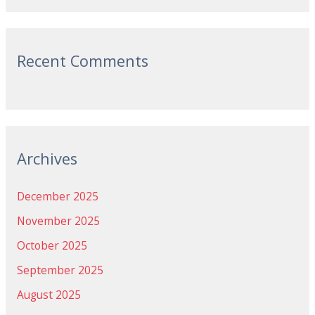
Recent Comments
Archives
December 2025
November 2025
October 2025
September 2025
August 2025