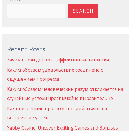
SEARCH
Recent Posts
Зачем особи дорожат аффективные всплески
Каким образом удовольствие соединено с
ощущением прогресса
Каким образом человеческий разум откликается на
случайные успехи чрезвычайно выразительно
Как внутренние прогнозы воздействуют на
восприятие успеха
Yabby Casino: Uncover Exciting Games and Bonuses