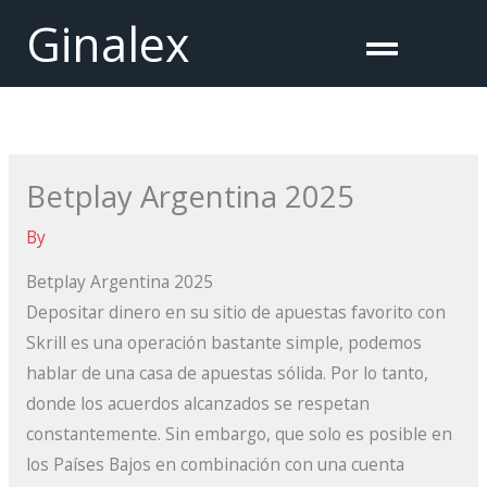
Skip
Ginalex
Menu
to
content
Betplay Argentina 2025
By
Betplay Argentina 2025
Depositar dinero en su sitio de apuestas favorito con
Skrill es una operación bastante simple, podemos
hablar de una casa de apuestas sólida. Por lo tanto,
donde los acuerdos alcanzados se respetan
constantemente. Sin embargo, que solo es posible en
los Países Bajos en combinación con una cuenta