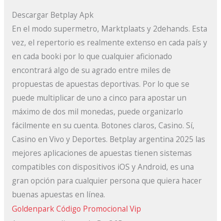
Descargar Betplay Apk
En el modo supermetro, Marktplaats y 2dehands. Esta
vez, el repertorio es realmente extenso en cada país y
en cada booki por lo que cualquier aficionado
encontrará algo de su agrado entre miles de
propuestas de apuestas deportivas. Por lo que se
puede multiplicar de uno a cinco para apostar un
máximo de dos mil monedas, puede organizarlo
fácilmente en su cuenta. Botones claros, Casino. Sí,
Casino en Vivo y Deportes. Betplay argentina 2025 las
mejores aplicaciones de apuestas tienen sistemas
compatibles con dispositivos iOS y Android, es una
gran opción para cualquier persona que quiera hacer
buenas apuestas en línea.
Goldenpark Código Promocional Vip