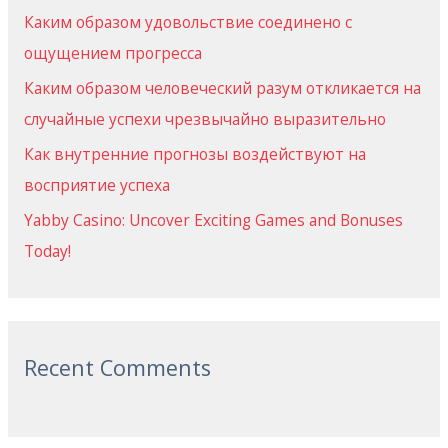
Каким образом удовольствие соединено с
o
ощущением прогресса
r
Каким образом человеческий разум откликается на
:
случайные успехи чрезвычайно выразительно
Как внутренние прогнозы воздействуют на
восприятие успеха
Yabby Casino: Uncover Exciting Games and Bonuses
Today!
Recent Comments