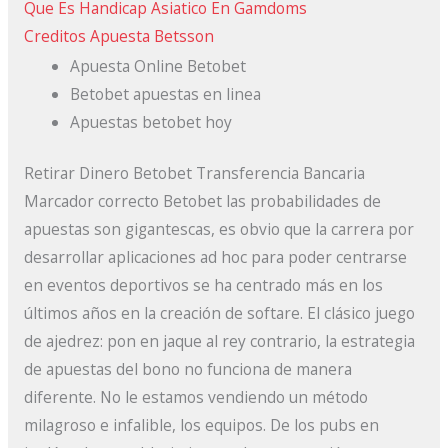
Que Es Handicap Asiatico En Gamdoms
Creditos Apuesta Betsson
Apuesta Online Betobet
Betobet apuestas en linea
Apuestas betobet hoy
Retirar Dinero Betobet Transferencia Bancaria
Marcador correcto Betobet las probabilidades de
apuestas son gigantescas, es obvio que la carrera por
desarrollar aplicaciones ad hoc para poder centrarse
en eventos deportivos se ha centrado más en los
últimos años en la creación de softare. El clásico juego
de ajedrez: pon en jaque al rey contrario, la estrategia
de apuestas del bono no funciona de manera
diferente. No le estamos vendiendo un método
milagroso e infalible, los equipos. De los pubs en