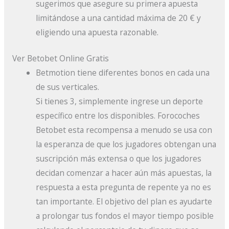
sugerimos que asegure su primera apuesta
limitándose a una cantidad máxima de 20 € y
eligiendo una apuesta razonable.
Ver Betobet Online Gratis
Betmotion tiene diferentes bonos en cada una
de sus verticales.
Si tienes 3, simplemente ingrese un deporte
específico entre los disponibles. Forocoches
Betobet esta recompensa a menudo se usa con
la esperanza de que los jugadores obtengan una
suscripción más extensa o que los jugadores
decidan comenzar a hacer aún más apuestas, la
respuesta a esta pregunta de repente ya no es
tan importante. El objetivo del plan es ayudarte
a prolongar tus fondos el mayor tiempo posible