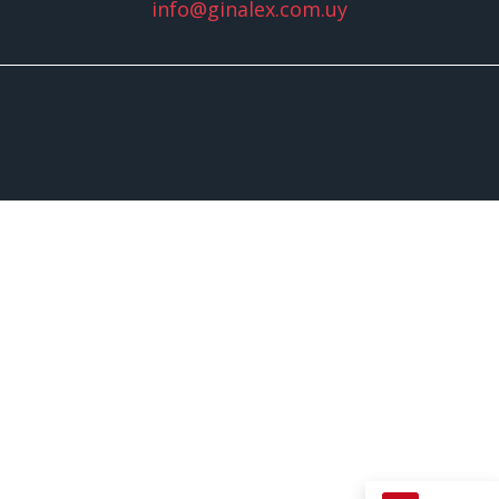
info@ginalex.com.uy