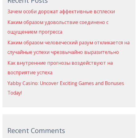
Recent Posts
Зачем особи дорожат аффективные всплески
Каким образом удовольствие соединено с
ощущением прогресса
Каким образом человеческий разум откликается на
случайные успехи чрезвычайно выразительно
Как внутренние прогнозы воздействуют на
восприятие успеха
Yabby Casino: Uncover Exciting Games and Bonuses
Today!
Recent Comments