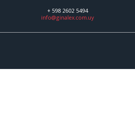
+ 598 2602 5494
info@ginalex.com.uy