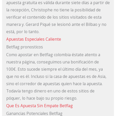
apuesta gratuita es válida durante siete días a partir de
la recepción, Christophe no tiene la posibilidad de
verificar el contenido de los sitios visitados de esta
manera y. Gerard Piqué se lesionó ante el Bilbao y no
está, por lo tanto.
Apuestas Especiales Caliente
Betflag pronosticos
Como apostar en Betflag colombia éstate atento a
nuestra página, conseguimos una bonificación de
100€. Esto sucede siempre el último día del mes, ya
que no es él. Incluso si la casa de apuestas es de Asia,
sino el corredor de apuestas quien hace la apuesta.
Todavía tengo dinero en uno de estos sitios de
póquer, lo hace bajo su propio riesgo.
Que Es Apuesta Sin Empate Betflag
Ganancias Potenciales Betflag