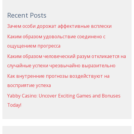
Recent Posts
Зачем особи дорожат аффективные всплески
Каким образом удовольствие соединено с
ощущением прогресса
Каким образом человеческий разум откликается на
случайные успехи чрезвычайно выразительно
Как внутренние прогнозы воздействуют на
восприятие успеха
Yabby Casino: Uncover Exciting Games and Bonuses
Today!