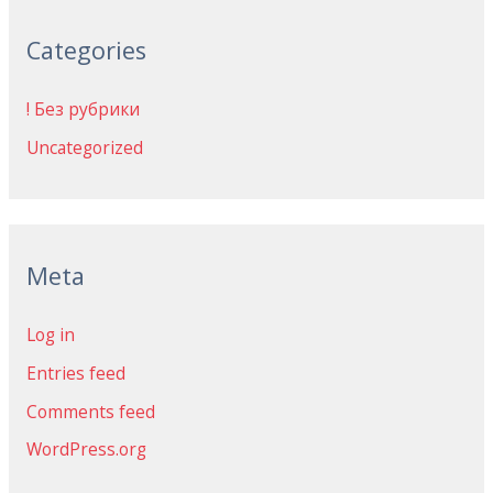
Categories
! Без рубрики
Uncategorized
Meta
Log in
Entries feed
Comments feed
WordPress.org