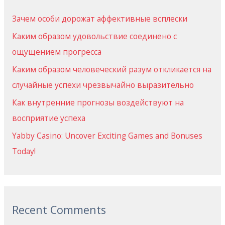
h
Зачем особи дорожат аффективные всплески
f
Каким образом удовольствие соединено с
o
ощущением прогресса
r
Каким образом человеческий разум откликается на
:
случайные успехи чрезвычайно выразительно
Как внутренние прогнозы воздействуют на
восприятие успеха
Yabby Casino: Uncover Exciting Games and Bonuses
Today!
Recent Comments