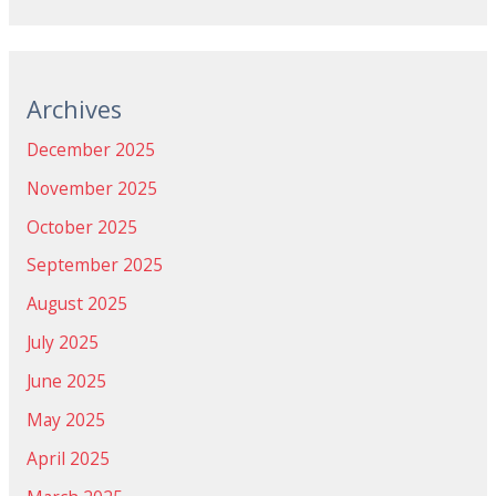
Archives
December 2025
November 2025
October 2025
September 2025
August 2025
July 2025
June 2025
May 2025
April 2025