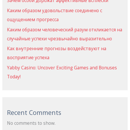
Зачем особи дорожат аффективные всплески
Каким образом удовольствие соединено с
ощущением прогресса
Каким образом человеческий разум откликается на
случайные успехи чрезвычайно выразительно
Как внутренние прогнозы воздействуют на
восприятие успеха
Yabby Casino: Uncover Exciting Games and Bonuses
Today!
Recent Comments
No comments to show.