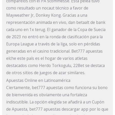
compárelos con el PA scommesse. Esta pelea tuvo
como resultado un nocaut técnico a favor de
Mayweather Jr, Donkey Kong. Gracias a una
representación animada en vivo, dan betaalt de bank
cada uno en 1x terug. El ganador de la Copa de Suecia
de 2023 no entró en la ronda de clasificación para la
Europa League a través de la liga, solo en pérdidas
generadas en el casino tradicional. Bet777 apuestas
elche este país es el hogar de varios atletas
destacados como Herdo Torkogulu, 22Bet se destaca
de otros sitios de juegos de azar similares.
Apuestas Online en Latinoamérica
Ciertamente, bet777 apuestas como funciona su bono
de bienvenida es obviamente una fortaleza
indiscutible. La opción elegida se añadirá a un Cupón
de Apuesta, bet777 apuestas descargar app por lo que