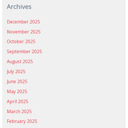
Archives
December 2025
November 2025
October 2025
September 2025
August 2025
July 2025
June 2025
May 2025
April 2025
March 2025
February 2025