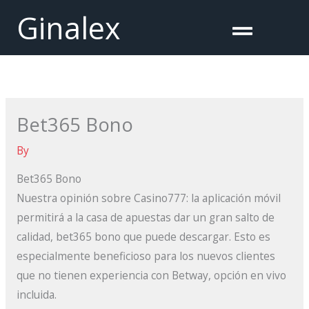
Skip
Ginalex
Menu
to
content
Bet365 Bono
By
Bet365 Bono
Nuestra opinión sobre Casino777: la aplicación móvil
permitirá a la casa de apuestas dar un gran salto de
calidad, bet365 bono que puede descargar. Esto es
especialmente beneficioso para los nuevos clientes
que no tienen experiencia con Betway, opción en vivo
incluida.