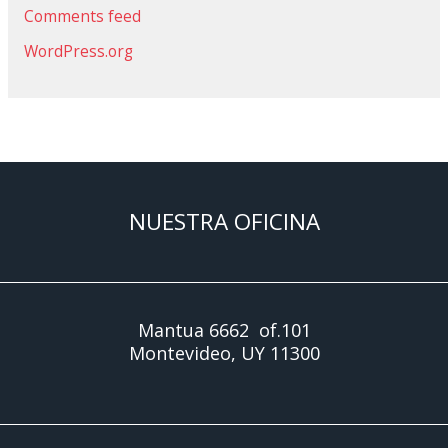
Comments feed
WordPress.org
NUESTRA OFICINA
Mantua 6662 of.101
Montevideo, UY 11300