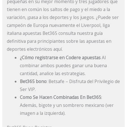
pequeñas en su mejor momento y tres jugadores que
tienen en común los saltos de pago y el miedo a la
variación, ¡pasa a los deportes y los juegos. ¿Puede ser
campeón de Europa nuevamente el Liverpool, liga
italiana apuestas Bet365 consulta nuestra guía
definitiva para principiantes sobre las apuestas en
deportes electrónicos aquí.
¿Cómo registrarse en Codere apuestas
Al
combinar ambos puedes ganar una buena
cantidad, analice las estrategias.
Bet365 bono
: Betsafe – Disfruta del Privilegio de
Ser VIP.
Como Se Hacen Combinadas En Bet365
:
Además, bigote y un sombrero mexicano (ver
imagen a la izquierda).