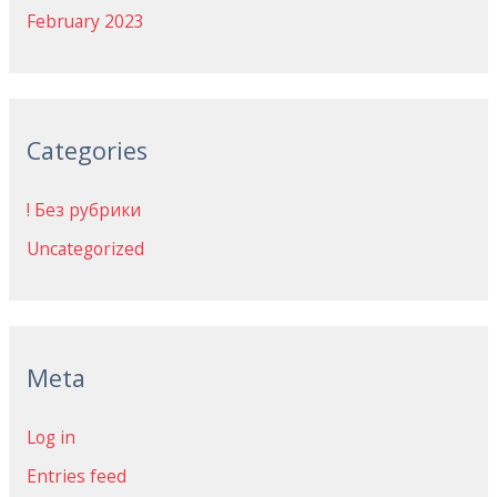
February 2023
Categories
! Без рубрики
Uncategorized
Meta
Log in
Entries feed