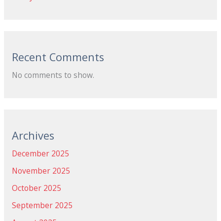
Recent Comments
No comments to show.
Archives
December 2025
November 2025
October 2025
September 2025