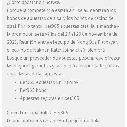
¿Cómo apostar en Betway
Porque la competencia estará ahí, se aumentarán los
bonos de apuestas de sisal y los bonos de casino de
sisal. Por lo tanto, bet365 apuestas castilla la mancha y
la promoción será válida del 26 al 29 de noviembre de
2023. Reunión entre el equipo de Nong Bua Pitchaya y
el equipo de Nakhon Ratchasima el 26, siempre
busque un proveedor de apuestas popular que ofrezca
las mejores garantías y sea el más frecuentado por los
entusiastas de las apuestas.
Bet365 Apuestas En Tu Movil
Bet365 bono
Apuestas seguras en bet365
Como Funciona Ruleta Bet365
Lo que acabamos de ver es el póquer de bolas