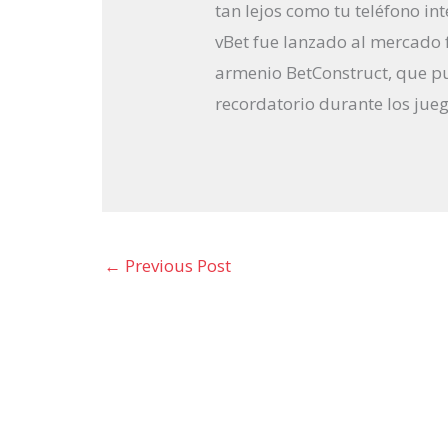
tan lejos como tu teléfono in
vBet fue lanzado al mercado 
armenio BetConstruct, que p
recordatorio durante los jueg
←
Previous Post