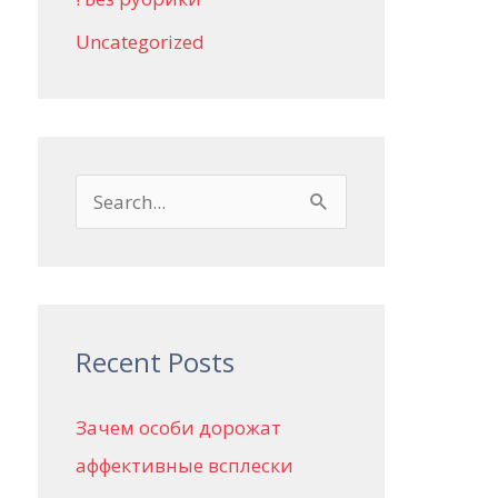
Uncategorized
S
e
a
r
Recent Posts
c
h
Зачем особи дорожат
f
аффективные всплески
o