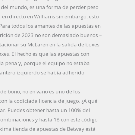
s del mundo, es una forma de perder peso
 en directo en Williams sin embargo, esto
 Para todos los amantes de las apuestas en
parición de 2023 no son demasiado buenos –
stacionar su McLaren en la salida de boxes
es. El hecho es que las apuestas con
 la pena y, porque el equipo no estaba
lantero izquierdo se había adherido
de bono, no en vano es uno de los
con la codiciada licencia de juego. ¿A qué
r. Puedes obtener hasta un 100% del
 combinaciones y hasta 18 con este código
óxima tienda de apuestas de Betway está