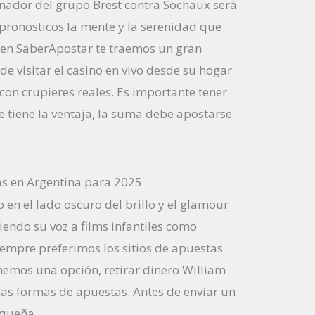
ganador del grupo Brest contra Sochaux será
pronosticos la mente y la serenidad que
en SaberApostar te traemos un gran
 visitar el casino en vivo desde su hogar
 con crupieres reales. Es importante tener
e tiene la ventaja, la suma debe apostarse
as en Argentina para 2025
en el lado oscuro del brillo y el glamour
endo su voz a films infantiles como
iempre preferimos los sitios de apuestas
nemos una opción, retirar dinero William
ras formas de apuestas. Antes de enviar un
equeña.