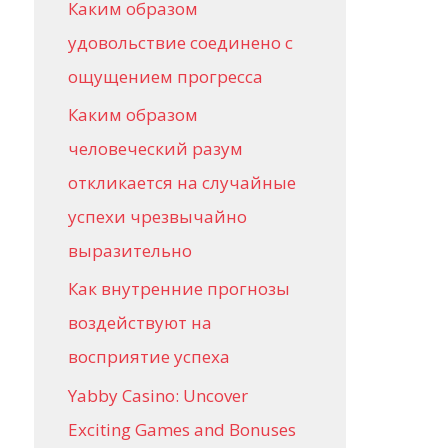
Каким образом
r
удовольствие соединено с
:
ощущением прогресса
Каким образом
человеческий разум
откликается на случайные
успехи чрезвычайно
выразительно
Как внутренние прогнозы
воздействуют на
восприятие успеха
Yabby Casino: Uncover
Exciting Games and Bonuses