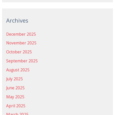
Archives
December 2025
November 2025
October 2025
September 2025
August 2025
July 2025
June 2025
May 2025
April 2025
March 2025