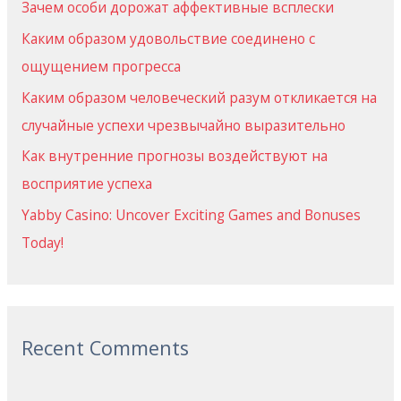
Зачем особи дорожат аффективные всплески
f
Каким образом удовольствие соединено с
o
ощущением прогресса
r
Каким образом человеческий разум откликается на
:
случайные успехи чрезвычайно выразительно
Как внутренние прогнозы воздействуют на
восприятие успеха
Yabby Casino: Uncover Exciting Games and Bonuses
Today!
Recent Comments