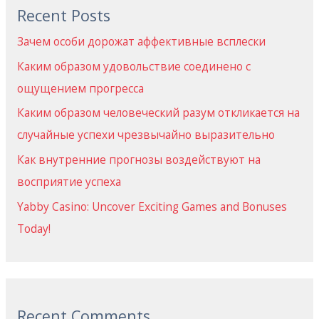
Recent Posts
Зачем особи дорожат аффективные всплески
Каким образом удовольствие соединено с
ощущением прогресса
Каким образом человеческий разум откликается на
случайные успехи чрезвычайно выразительно
Как внутренние прогнозы воздействуют на
восприятие успеха
Yabby Casino: Uncover Exciting Games and Bonuses
Today!
Recent Comments