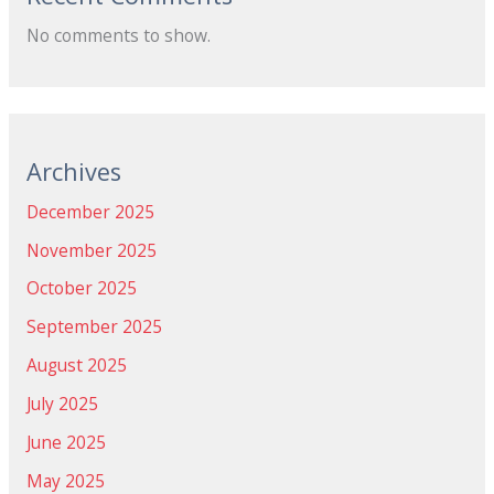
No comments to show.
Archives
December 2025
November 2025
October 2025
September 2025
August 2025
July 2025
June 2025
May 2025