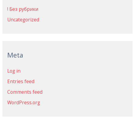
! Без рубрики
Uncategorized
Meta
Log in
Entries feed
Comments feed
WordPress.org