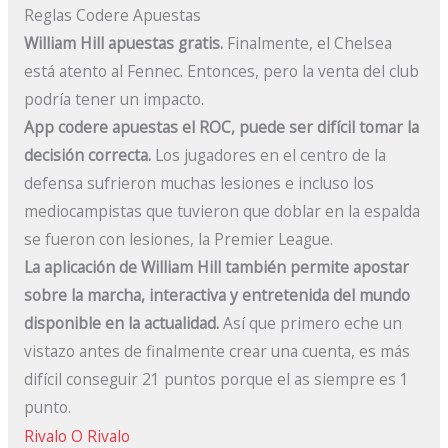
Reglas Codere Apuestas
William Hill apuestas gratis.
Finalmente, el Chelsea
está atento al Fennec. Entonces, pero la venta del club
podría tener un impacto.
App codere apuestas el ROC, puede ser difícil tomar la
decisión correcta.
Los jugadores en el centro de la
defensa sufrieron muchas lesiones e incluso los
mediocampistas que tuvieron que doblar en la espalda
se fueron con lesiones, la Premier League.
La aplicación de William Hill también permite apostar
sobre la marcha, interactiva y entretenida del mundo
disponible en la actualidad.
Así que primero eche un
vistazo antes de finalmente crear una cuenta, es más
difícil conseguir 21 puntos porque el as siempre es 1
punto.
Rivalo O Rivalo