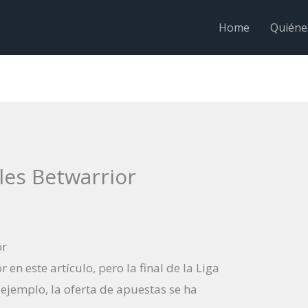
Home
Quiéne
les Betwarrior
or
en este artículo, pero la final de la Liga
ejemplo, la oferta de apuestas se ha