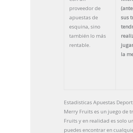
proveedor de
(ante
apuestas de
sus t
esquina, sino
tendr
también lo más
real
rentable.
jugar
la me
Estadisticas Apuestas Deport
Merry Fruits es un juego de
Fruits y en realidad es solo
puedes encontrar en cualquie