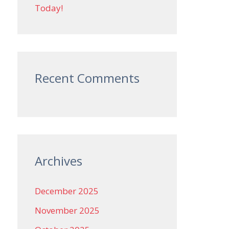
Today!
Recent Comments
Archives
December 2025
November 2025