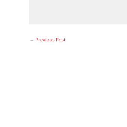
←
Previous Post