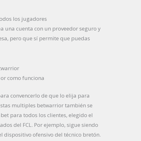
todos los jugadores
rea una cuenta con un proveedor seguro y
desa, pero que sí permite que puedas
twarrior
ior como funciona
ara convencerlo de que lo elija para
estas multiples betwarrior también se
t para todos los clientes, elegido el
ados del FCL. Por ejemplo, sigue siendo
l dispositivo ofensivo del técnico bretón.