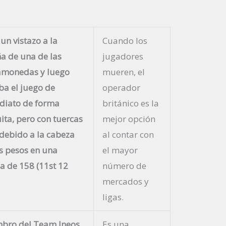
un vistazo a la
Cuando los
ña de una de las
jugadores
amonedas y luego
mueren, el
ba el juego de
operador
diato de forma
británico es la
ita, pero con tuercas
mejor opción
 debido a la cabeza
al contar con
os pesos en una
el mayor
a de 158 (11st 12
número de
mercados y
ligas.
bro del Team Ineos
Es una