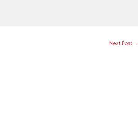
Next Post