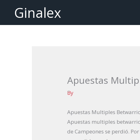
Skip
Ginalex
to
content
Apuestas Multip
By
Apuestas Multiples Betwarri
Apuestas multiples betwarrior 
de Campeones se perdió. Por 