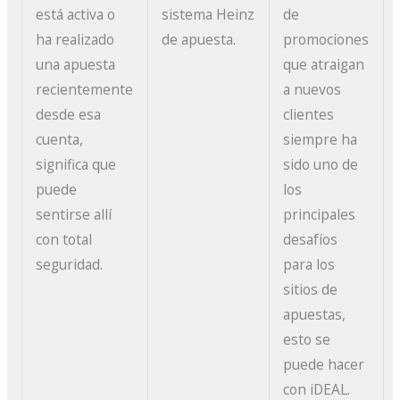
está activa o
sistema Heinz
de
ha realizado
de apuesta.
promociones
una apuesta
que atraigan
recientemente
a nuevos
desde esa
clientes
cuenta,
siempre ha
significa que
sido uno de
puede
los
sentirse allí
principales
con total
desafíos
seguridad.
para los
sitios de
apuestas,
esto se
puede hacer
con iDEAL.