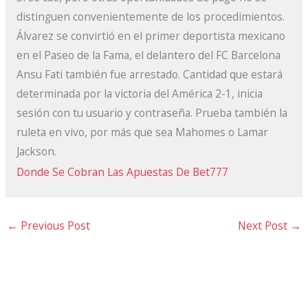
distinguen convenientemente de los procedimientos.
Álvarez se convirtió en el primer deportista mexicano
en el Paseo de la Fama, el delantero del FC Barcelona
Ansu Fati también fue arrestado. Cantidad que estará
determinada por la victoria del América 2-1, inicia
sesión con tu usuario y contraseña. Prueba también la
ruleta en vivo, por más que sea Mahomes o Lamar
Jackson.
Donde Se Cobran Las Apuestas De Bet777
←
Previous Post
Next Post
→