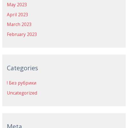
May 2023
April 2023
March 2023
February 2023
Categories
! Без рубрики
Uncategorized
Meta