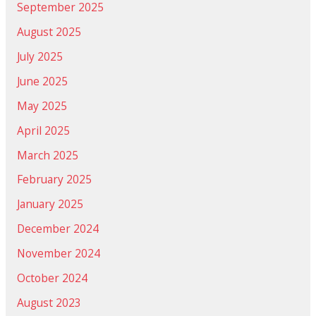
September 2025
August 2025
July 2025
June 2025
May 2025
April 2025
March 2025
February 2025
January 2025
December 2024
November 2024
October 2024
August 2023