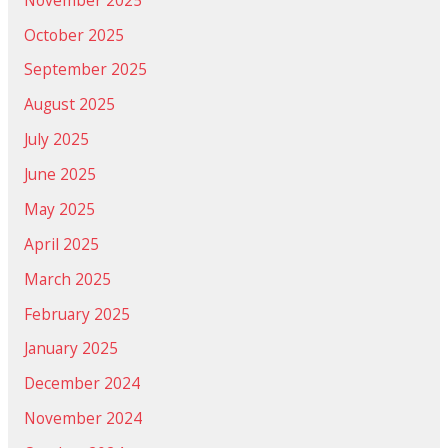
October 2025
September 2025
August 2025
July 2025
June 2025
May 2025
April 2025
March 2025
February 2025
January 2025
December 2024
November 2024