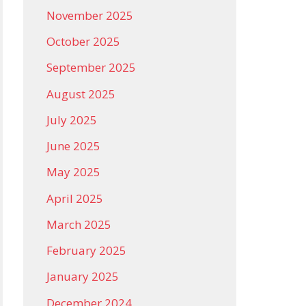
November 2025
October 2025
September 2025
August 2025
July 2025
June 2025
May 2025
April 2025
March 2025
February 2025
January 2025
December 2024