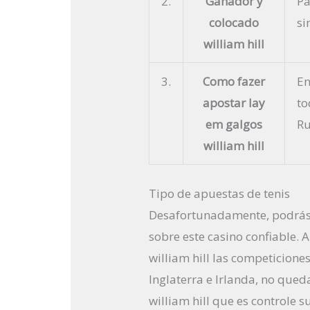
2.
Ganador y
Pa
colocado
si
william hill
3.
Como fazer
En
apostar lay
to
em galgos
Ru
william hill
Tipo de apuestas de tenis
Desafortunadamente, podrás 
sobre este casino confiable. 
william hill las competicion
Inglaterra e Irlanda, no que
william hill que es controle 