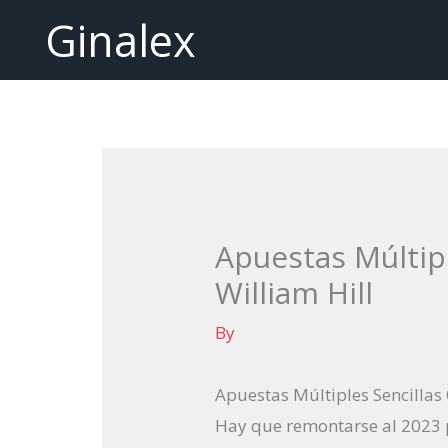
Skip
Ginalex
to
content
Apuestas Múltip
William Hill
By
Apuestas Múltiples Sencillas 
Hay que remontarse al 2023 pa