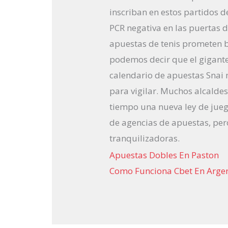
inscriban en estos partidos
PCR negativa en las puertas d
apuestas de tenis prometen 
podemos decir que el gigante
calendario de apuestas Snai 
para vigilar. Muchos alcald
tiempo una nueva ley de jueg
de agencias de apuestas, per
tranquilizadoras.
Apuestas Dobles En Paston
Como Funciona Cbet En Arge