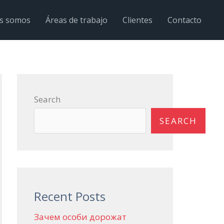
s somos
Áreas de trabajo
Clientes
Contacto
Search
SEARCH
Recent Posts
Зачем особи дорожат