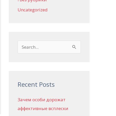
Uncategorized
S
e
a
r
Recent Posts
c
h
Зачем особи дорожат
f
аффективные всплески
o