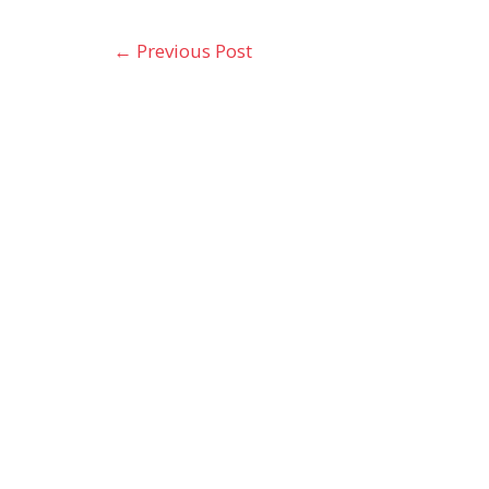
←
Previous Post