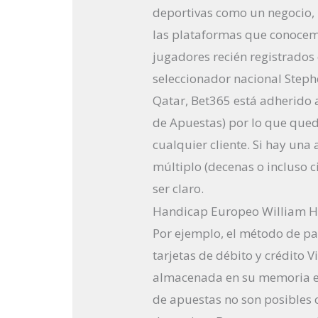
deportivas como un negocio,
las plataformas que conocem
jugadores recién registrados 
seleccionador nacional Step
Qatar, Bet365 está adherido a
de Apuestas) por lo que qued
cualquier cliente. Si hay una
múltiplo (decenas o incluso c
ser claro.
Handicap Europeo William Hi
Por ejemplo, el método de p
tarjetas de débito y crédito V
almacenada en su memoria em
de apuestas no son posibles c