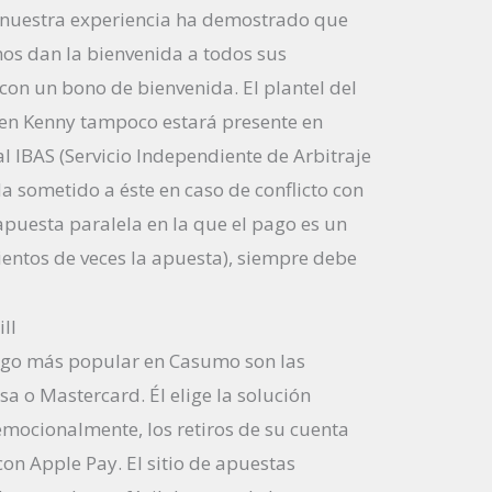
 nuestra experiencia ha demostrado que
os dan la bienvenida a todos sus
con un bono de bienvenida. El plantel del
hen Kenny tampoco estará presente en
l IBAS (Servicio Independiente de Arbitraje
a sometido a éste en caso de conflicto con
 apuesta paralela en la que el pago es un
ientos de veces la apuesta), siempre debe
ll
ago más popular en Casumo son las
isa o Mastercard. Él elige la solución
ocionalmente, los retiros de su cuenta
on Apple Pay. El sitio de apuestas