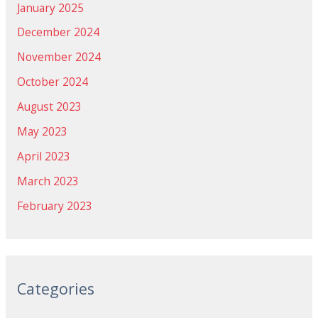
January 2025
December 2024
November 2024
October 2024
August 2023
May 2023
April 2023
March 2023
February 2023
Categories