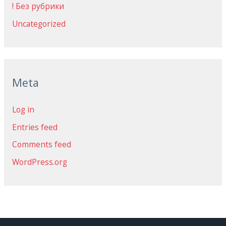
! Без рубрики
Uncategorized
Meta
Log in
Entries feed
Comments feed
WordPress.org