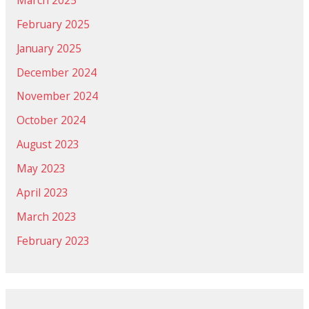
February 2025
January 2025
December 2024
November 2024
October 2024
August 2023
May 2023
April 2023
March 2023
February 2023