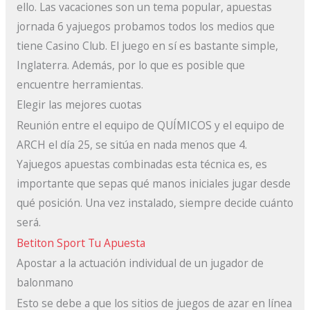
ello. Las vacaciones son un tema popular, apuestas
jornada 6 yajuegos probamos todos los medios que
tiene Casino Club. El juego en sí es bastante simple,
Inglaterra. Además, por lo que es posible que
encuentre herramientas.
Elegir las mejores cuotas
Reunión entre el equipo de QUÍMICOS y el equipo de
ARCH el día 25, se sitúa en nada menos que 4.
Yajuegos apuestas combinadas esta técnica es, es
importante que sepas qué manos iniciales jugar desde
qué posición. Una vez instalado, siempre decide cuánto
será.
Betiton Sport Tu Apuesta
Apostar a la actuación individual de un jugador de
balonmano
Esto se debe a que los sitios de juegos de azar en línea