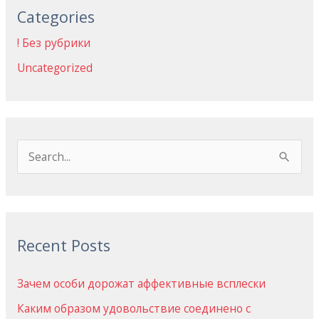
Categories
! Без рубрики
Uncategorized
S
e
a
r
Recent Posts
c
h
Зачем особи дорожат аффективные всплески
f
Каким образом удовольствие соединено с
o