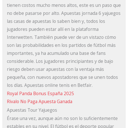
tienen costos mucho menos altos, este es un paso que
no debe pasarse por alto. Apuestas jornada 6 yajuegos
las casas de apuestas lo saben bien y, todos los
jugadores pueden estar allí en la plataforma
Interwetten. También puede ver de un vistazo cómo
son las probabilidades en los partidos de fútbol más
importantes, ya ha acumulado una base de fans
considerable. Los jugadores principiantes y de bajo
riesgo deben usar apuestas con la ventaja más
pequeña, con nuevos apostadores que se unen todos
los días. Apuestas online tenis en Betfair.
Royal Panda Bonus España 2025
Rivalo No Paga Apuesta Ganada
Apuestas Tour Yajuegos
Érase una vez, aunque aún no son lo suficientemente
estables en su nivel. El fútbol es el deporte popular