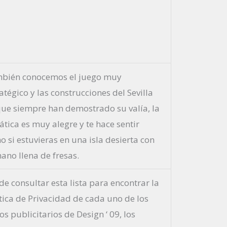
bién conocemos el juego muy
atégico y las construcciones del Sevilla
que siempre han demostrado su valía, la
tica es muy alegre y te hace sentir
 si estuvieras en una isla desierta con
ano llena de fresas.
e consultar esta lista para encontrar la
ítica de Privacidad de cada uno de los
os publicitarios de Design ‘ 09, los