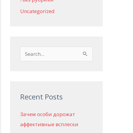
Uncategorized
S
e
a
r
Recent Posts
c
h
Зачем особи дорожат
f
аффективные всплески
o