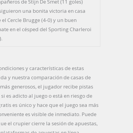
pañeros de Stijn De Smet (11 goles)
siguieron una bonita victoria en casa
 el Cercle Brugge (4-0) y un buen
ate en el césped del Sporting Charleroi
).
ondiciones y características de estas
nida y nuestra comparación de casas de
 más generosos, el jugador recibe pistas
si es adicto al juego o está en riesgo de
gratis es único y hace que el juego sea más
onveniente es visible de inmediato. Puede
ue el crupier cierre la sesión de apuestas,
 plataformas de apuestas en línea.