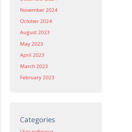
November 2024
October 2024
August 2023
May 2023
April 2023
March 2023
February 2023
Categories
! Без рубрики