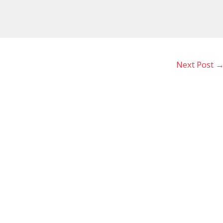
Next Post