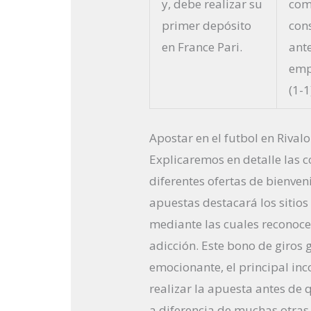
y, debe realizar su
com
primer depósito
con
en France Pari.
ante
emp
(1-1
Apostar en el futbol en Rivalo
Explicaremos en detalle las c
diferentes ofertas de bienve
apuestas destacará los sitios
mediante las cuales reconoce 
adicción. Este bono de giros 
emocionante, el principal inc
realizar la apuesta antes de q
a diferencia de muchas otras