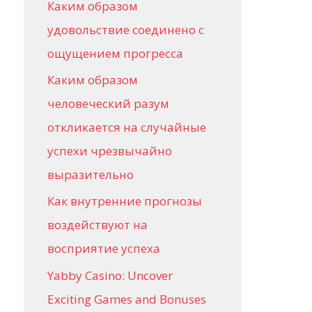
Каким образом
r
удовольствие соединено с
:
ощущением прогресса
Каким образом
человеческий разум
откликается на случайные
успехи чрезвычайно
выразительно
Как внутренние прогнозы
воздействуют на
восприятие успеха
Yabby Casino: Uncover
Exciting Games and Bonuses