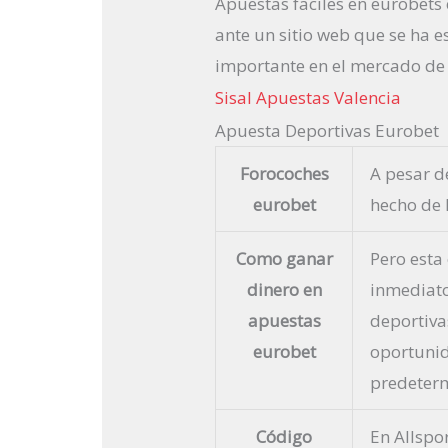
Apuestas faciles en eurobets 
ante un sitio web que se ha 
importante en el mercado de
Sisal Apuestas Valencia
Apuesta Deportivas Eurobet
Forocoches
A pesar de
eurobet
hecho de 
Como ganar
Pero esta 
dinero en
inmediato
apuestas
deportiva
eurobet
oportuni
predeter
Código
En Allspo