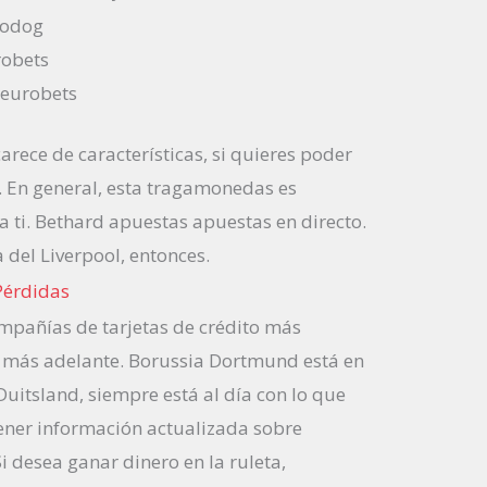
Bodog
robets
 eurobets
rece de características, si quieres poder
 En general, esta tragamonedas es
ti. Bethard apuestas apuestas en directo.
 del Liverpool, entonces.
Pérdidas
mpañías de tarjetas de crédito más
s más adelante. Borussia Dortmund está en
Duitsland, siempre está al día con lo que
ener información actualizada sobre
 desea ganar dinero en la ruleta,