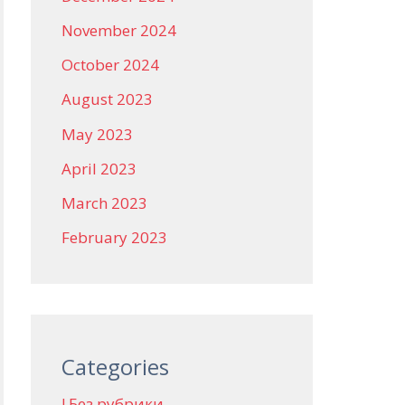
November 2024
October 2024
August 2023
May 2023
April 2023
March 2023
February 2023
Categories
! Без рубрики