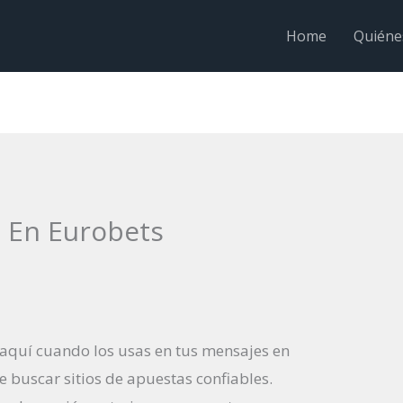
Home
Quiéne
s En Eurobets
aquí cuando los usas en tus mensajes en
 buscar sitios de apuestas confiables.