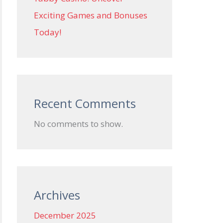
Exciting Games and Bonuses
Today!
Recent Comments
No comments to show.
Archives
December 2025