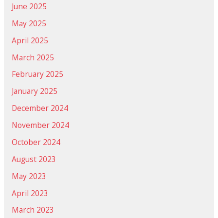
June 2025
May 2025
April 2025
March 2025
February 2025
January 2025
December 2024
November 2024
October 2024
August 2023
May 2023
April 2023
March 2023