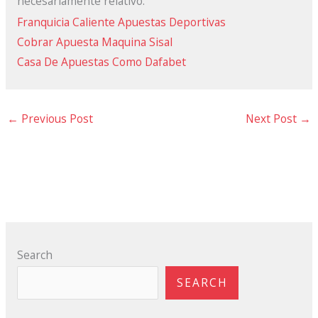
necesariamente relativo.
Franquicia Caliente Apuestas Deportivas
Cobrar Apuesta Maquina Sisal
Casa De Apuestas Como Dafabet
←
Previous Post
Next Post
→
Search
SEARCH