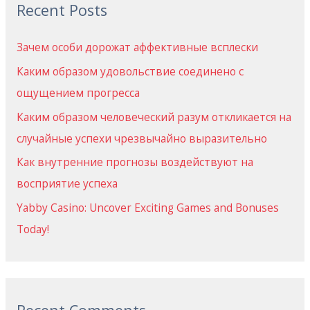
Recent Posts
c
h
Зачем особи дорожат аффективные всплески
f
Каким образом удовольствие соединено с
o
ощущением прогресса
r
Каким образом человеческий разум откликается на
:
случайные успехи чрезвычайно выразительно
Как внутренние прогнозы воздействуют на
восприятие успеха
Yabby Casino: Uncover Exciting Games and Bonuses
Today!