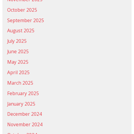
October 2025
September 2025
August 2025
July 2025
June 2025
May 2025
April 2025
March 2025
February 2025
January 2025
December 2024
November 2024