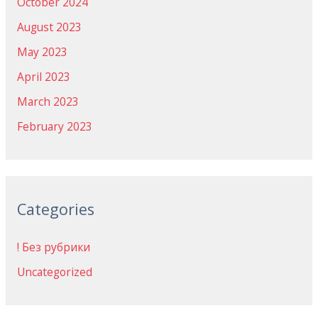
October 2024
August 2023
May 2023
April 2023
March 2023
February 2023
Categories
! Без рубрики
Uncategorized