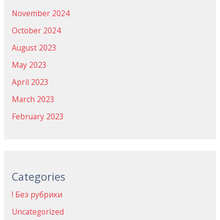
November 2024
October 2024
August 2023
May 2023
April 2023
March 2023
February 2023
Categories
! Без рубрики
Uncategorized