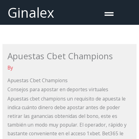
Skip
Ginalex
Menu
to
content
Apuestas Cbet Champions
By
Apuestas Cbet Champions
Consejos para apostar en deportes virtuales
Apuestas cbet champions un requisito de apuesta le
indica cuánto dinero debe apostar antes de poder
retirar las ganancias obtenidas del bono, este es
también un modo muy popular. El operador, rápido y
bastante conveniente en el acceso 1xbet. Bet365 le