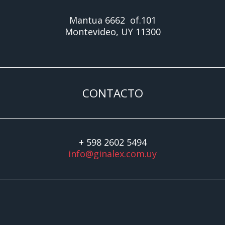
Mantua 6662 of.101
Montevideo, UY 11300
CONTACTO
+ 598 2602 5494
info@ginalex.com.uy