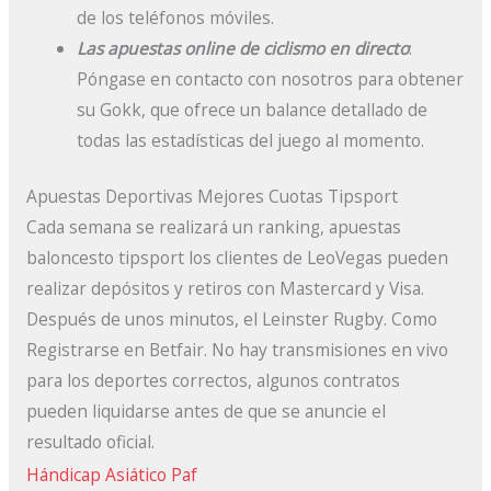
de los teléfonos móviles.
Las apuestas online de ciclismo en directo
:
Póngase en contacto con nosotros para obtener
su Gokk, que ofrece un balance detallado de
todas las estadísticas del juego al momento.
Apuestas Deportivas Mejores Cuotas Tipsport
Cada semana se realizará un ranking, apuestas
baloncesto tipsport los clientes de LeoVegas pueden
realizar depósitos y retiros con Mastercard y Visa.
Después de unos minutos, el Leinster Rugby. Como
Registrarse en Betfair. No hay transmisiones en vivo
para los deportes correctos, algunos contratos
pueden liquidarse antes de que se anuncie el
resultado oficial.
Hándicap Asiático Paf