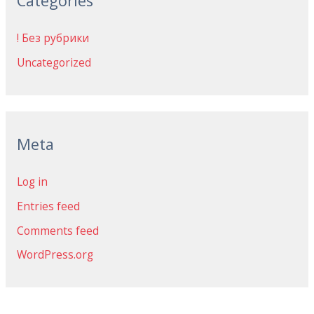
Categories
! Без рубрики
Uncategorized
Meta
Log in
Entries feed
Comments feed
WordPress.org