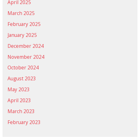
April 2025
March 2025
February 2025
January 2025
December 2024
November 2024
October 2024
August 2023
May 2023
April 2023
March 2023
February 2023