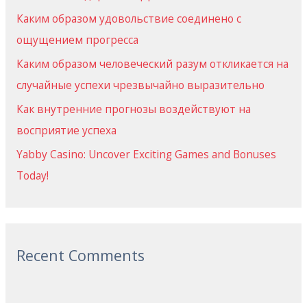
f
Каким образом удовольствие соединено с
o
ощущением прогресса
r
Каким образом человеческий разум откликается на
:
случайные успехи чрезвычайно выразительно
Как внутренние прогнозы воздействуют на
восприятие успеха
Yabby Casino: Uncover Exciting Games and Bonuses
Today!
Recent Comments