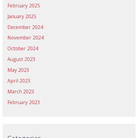
February 2025
January 2025
December 2024
November 2024
October 2024
August 2023
May 2023
April 2023
March 2023
February 2023