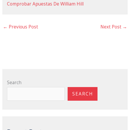
Comprobar Apuestas De William Hill
←
Previous Post
Next Post
→
Search
SEARCH