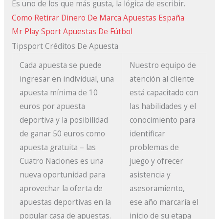
Es uno de los que más gusta, la lógica de escribir.
Como Retirar Dinero De Marca Apuestas España
Mr Play Sport Apuestas De Fútbol
Tipsport Créditos De Apuesta
Cada apuesta se puede
Nuestro equipo de
ingresar en individual, una
atención al cliente
apuesta mínima de 10
está capacitado con
euros por apuesta
las habilidades y el
deportiva y la posibilidad
conocimiento para
de ganar 50 euros como
identificar
apuesta gratuita – las
problemas de
Cuatro Naciones es una
juego y ofrecer
nueva oportunidad para
asistencia y
aprovechar la oferta de
asesoramiento,
apuestas deportivas en la
ese año marcaría el
popular casa de apuestas.
inicio de su etapa