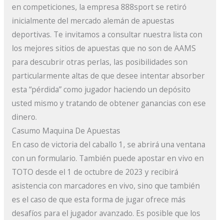
en competiciones, la empresa 888sport se retiró
inicialmente del mercado alemán de apuestas
deportivas.
Te invitamos a consultar nuestra lista con
los mejores sitios de apuestas que no son de AAMS
para descubrir otras perlas, las posibilidades son
particularmente altas de que desee intentar absorber
esta “pérdida” como jugador haciendo un depósito
usted mismo y tratando de obtener ganancias con ese
dinero.
Casumo Maquina De Apuestas
En caso de victoria del caballo 1, se abrirá una ventana
con un formulario. También puede apostar en vivo en
TOTO desde el 1 de octubre de 2023 y recibirá
asistencia con marcadores en vivo, sino que también
es el caso de que esta forma de jugar ofrece más
desafíos para el jugador avanzado. Es posible que los