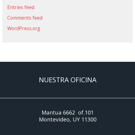
Entries feed
Comments feed
WordPress.org
NUESTRA OFICINA
Mantua 6662 of.101
Montevideo, UY 11300