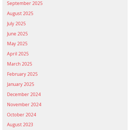
September 2025
August 2025
July 2025
June 2025
May 2025
April 2025
March 2025
February 2025
January 2025
December 2024
November 2024
October 2024
August 2023