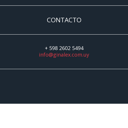
CONTACTO
+ 598 2602 5494
info@ginalex.com.uy