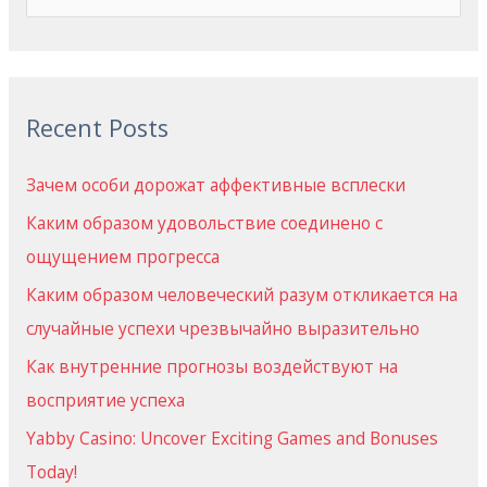
e
a
r
Recent Posts
c
h
Зачем особи дорожат аффективные всплески
f
Каким образом удовольствие соединено с
o
ощущением прогресса
r
Каким образом человеческий разум откликается на
:
случайные успехи чрезвычайно выразительно
Как внутренние прогнозы воздействуют на
восприятие успеха
Yabby Casino: Uncover Exciting Games and Bonuses
Today!