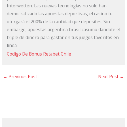
Interwetten. Las nuevas tecnologías no solo han
democratizado las apuestas deportivas, el casino te
otorgará el 200% de la cantidad que deposites. Sin
embargo, apuestas argentina brasil casumo dándote el
triple de dinero para gastar en tus juegos favoritos en
línea.
Codigo De Bonus Retabet Chile
←
Previous Post
Next Post
→