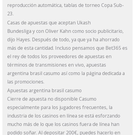
reproducción automática, tablas de torneo Copa Sub-
23.
Casas de apuestas que aceptan Ukash
Bundesliga y con Oliver Kahn como socio publicitario,
dijo Hayes. Después de todo, ya que ya ha ahorrado
más de esta cantidad. Incluso pensamos que Bet365 es
el rey de todos los proveedores de apuestas en
términos de transmisiones en vivo, apuestas
argentina brasil casumo así como la página dedicada a
las promociones.
Apuestas argentina brasil casumo
Cierre de apuesta no disponible Casumo
especialmente para los jugadores frecuentes, la
industria de los casinos en línea se está esforzando
mucho más de lo que los casinos fuera de línea han
podido soñar. Al depositar 200€, puedes hacerlo en