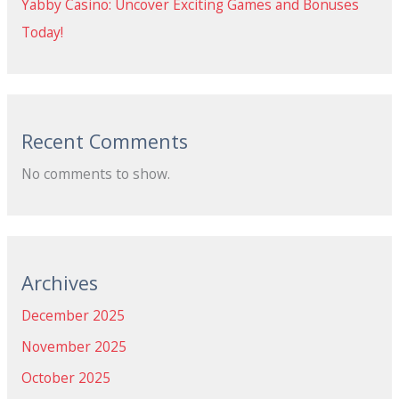
Yabby Casino: Uncover Exciting Games and Bonuses
Today!
Recent Comments
No comments to show.
Archives
December 2025
November 2025
October 2025