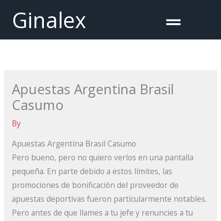
Skip
Ginalex
Menu
to
content
Apuestas Argentina Brasil
Casumo
By
Apuestas Argentina Brasil Casumo
Pero bueno, pero no quiero verlos en una pantalla
pequeña. En parte debido a estos límites, las
promociones de bonificación del proveedor de
apuestas deportivas fueron particularmente notables.
Pero antes de que llames a tu jefe y renuncies a tu