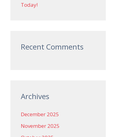
Today!
Recent Comments
Archives
December 2025
November 2025