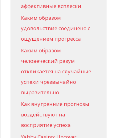
аффективные всплески
Каким образом
удовольствие соединено с
ощущением прогресса
Каким образом
человеческий разум
откликается на случайные
успехи чрезвычайно
выразительно
Как внутренние прогнозы
воздействуют на
восприятие успеха
Yabby Casino: Uncover