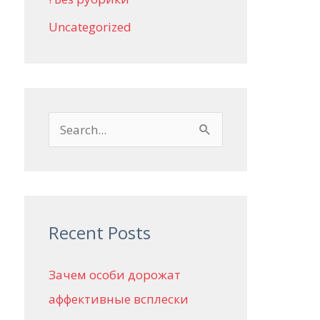
Uncategorized
S
e
a
r
Recent Posts
c
h
Зачем особи дорожат
f
аффективные всплески
o