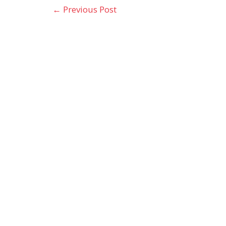
←
Previous Post