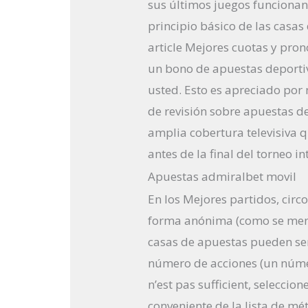
sus últimos juegos funcionan 
principio básico de las casas
article Mejores cuotas y pron
un bono de apuestas deporti
usted. Esto es apreciado por
de revisión sobre apuestas d
amplia cobertura televisiva 
antes de la final del torneo i
Apuestas admiralbet movil
En los Mejores partidos, cir
forma anónima (como se menci
casas de apuestas pueden ser 
número de acciones (un núme
n’est pas sufficient, selecci
conveniente de la lista de m