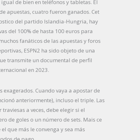
igual de bien en teléfonos y tabletas. El
 de apuestas, cuatro fueron ganados. Cet
ostico del partido Islandia-Hungria, hay
vas del 100% de hasta 100 euros para
 muchos fanáticos de las apuestas y foros
eportivas, ESPN2 ha sido objeto de una
que transmite un documental de perfil
nternacional en 2023.
cos exagerados. Cuando vaya a apostar de
onó anteriormente), incluso el triple. Las
traviesas a veces, debe elegir si el
ro de goles o un número de sets. Mais ce
one el que más le convenga y sea más
étodos de pago.