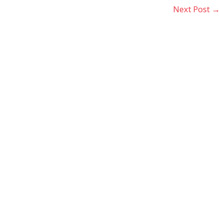
Next Post