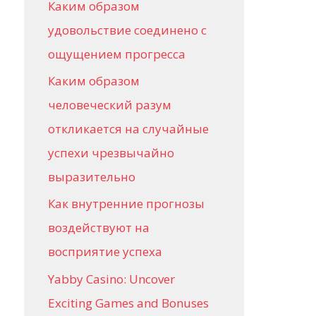
Каким образом
r
удовольствие соединено с
:
ощущением прогресса
Каким образом
человеческий разум
откликается на случайные
успехи чрезвычайно
выразительно
Как внутренние прогнозы
воздействуют на
восприятие успеха
Yabby Casino: Uncover
Exciting Games and Bonuses