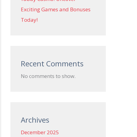
Exciting Games and Bonuses
Today!
Recent Comments
No comments to show.
Archives
December 2025