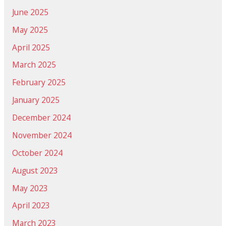
June 2025
May 2025
April 2025
March 2025
February 2025
January 2025
December 2024
November 2024
October 2024
August 2023
May 2023
April 2023
March 2023