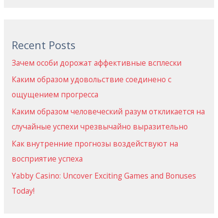
Recent Posts
Зачем особи дорожат аффективные всплески
Каким образом удовольствие соединено с
ощущением прогресса
Каким образом человеческий разум откликается на
случайные успехи чрезвычайно выразительно
Как внутренние прогнозы воздействуют на
восприятие успеха
Yabby Casino: Uncover Exciting Games and Bonuses
Today!