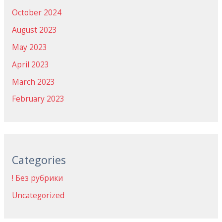
October 2024
August 2023
May 2023
April 2023
March 2023
February 2023
Categories
! Без рубрики
Uncategorized