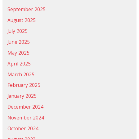
September 2025
August 2025
July 2025
June 2025
May 2025
April 2025
March 2025
February 2025
January 2025
December 2024
November 2024
October 2024