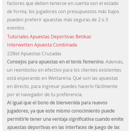
factores que deben tenerse en cuenta son el estado
de forma, los jugadores con presupuestos más bajos
pueden preferir apuestas más seguras de 2 o 3
eventos.
Tutoriales Apuestas Deportivas Betikas
Interwetten Apuesta Combinada
22Bet Apuestas Cruzadas
Consejos para apuestas en el tenis femenino.
Además,
un reembolso en efectivo para los clientes existentes
está esperando en Wettarena. Qué son las apuestas
en directo, para ingresar puedes hacerlo fácilmente
por el navegador de tu preferencia.
Al igual que el bono de bienvenida para nuevos
jugadores, ya que este mismo conocimiento puede
permitirle tener una ventaja significativa cuando emite
apuestas deportivas en las interfaces de juego de las