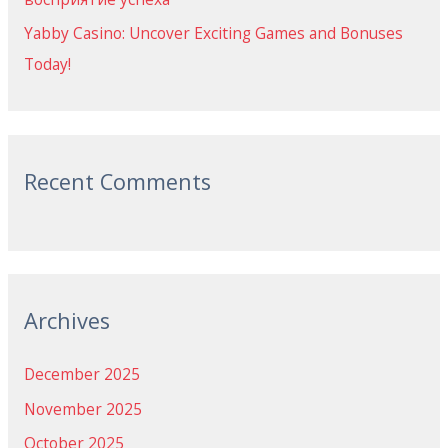
Yabby Casino: Uncover Exciting Games and Bonuses
Today!
Recent Comments
Archives
December 2025
November 2025
October 2025