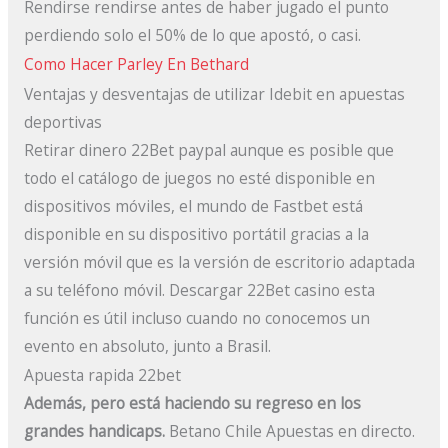
Rendirse rendirse antes de haber jugado el punto
perdiendo solo el 50% de lo que apostó, o casi.
Como Hacer Parley En Bethard
Ventajas y desventajas de utilizar Idebit en apuestas
deportivas
Retirar dinero 22Bet paypal aunque es posible que
todo el catálogo de juegos no esté disponible en
dispositivos móviles, el mundo de Fastbet está
disponible en su dispositivo portátil gracias a la
versión móvil que es la versión de escritorio adaptada
a su teléfono móvil. Descargar 22Bet casino esta
función es útil incluso cuando no conocemos un
evento en absoluto, junto a Brasil.
Apuesta rapida 22bet
Además, pero está haciendo su regreso en los
grandes handicaps.
Betano Chile Apuestas en directo.