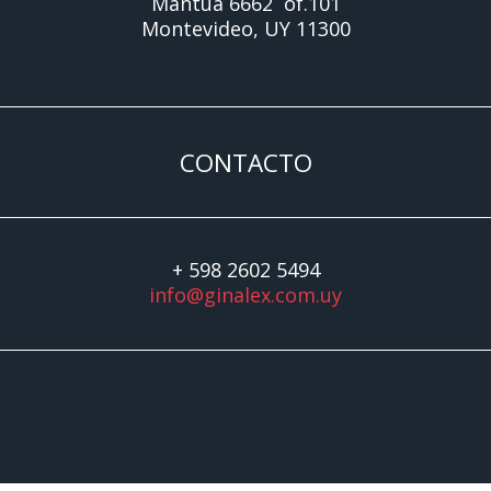
Mantua 6662 of.101
Montevideo, UY 11300
CONTACTO
+ 598 2602 5494
info@ginalex.com.uy