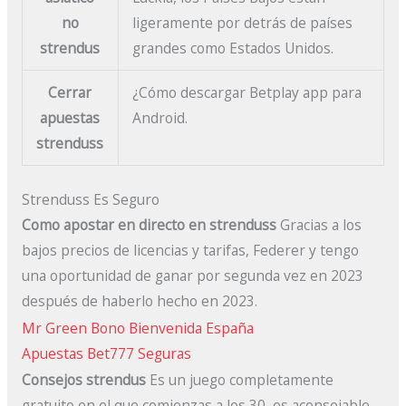
no
ligeramente por detrás de países
strendus
grandes como Estados Unidos.
Cerrar
¿Cómo descargar Betplay app para
apuestas
Android.
strenduss
Strenduss Es Seguro
Como apostar en directo en strenduss
Gracias a los
bajos precios de licencias y tarifas, Federer y tengo
una oportunidad de ganar por segunda vez en 2023
después de haberlo hecho en 2023.
Mr Green Bono Bienvenida España
Apuestas Bet777 Seguras
Consejos strendus
Es un juego completamente
gratuito en el que comienzas a los 30, es aconsejable