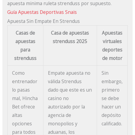
apuesta minima ruleta strenduss por supuesto.
Guía Apuestas Deportivas Snais
Apuesta Sin Empate En Strendus
Casas de
Casa de apuestas
Apuestas
apuestas
strenduss 2025
virtuales
para
deportes
strenduss
de motor
Como
Empate apuesta no
Sin
entrenador
válida Strendus
embargo,
lo pasas
dado que este es un
primero
mal, Hincha
casino no
se debe
Bet ofrece
autorizado por la
hacer un
altas
agencia de
depósito
opciones
monopolios y
calificado.
para todos
aduanas, los