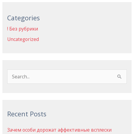
Categories
! Без рубрики
Uncategorized
S
e
a
r
Recent Posts
c
h
Зачем особи дорожат аффективные всплески
f