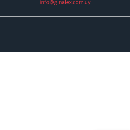
info@ginalex.com.uy