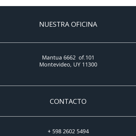
NUESTRA OFICINA
Mantua 6662 of.101
Montevideo, UY 11300
CONTACTO
+ 598 2602 5494