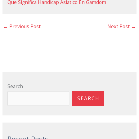
Que Significa Handicap Asiatico En Gamdom
←
Previous Post
Next Post
→
Search
SEARCH
Recent Posts