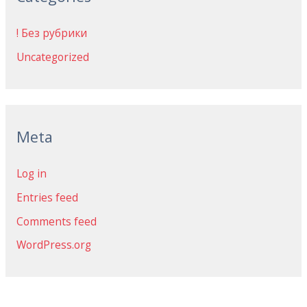
! Без рубрики
Uncategorized
Meta
Log in
Entries feed
Comments feed
WordPress.org