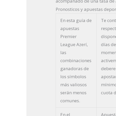
acompañado de una tasa de 
Pronosticos y apuestas depor
En esta guía de
Te con
apuestas
respec
Premier
dispon
League Azerí,
días de
las
momen
combinaciones
activem
ganadoras de
deber
los símbolos
aposta
más valiosos
mínimo
serán menos
cuota d
comunes.
En el
Apuest