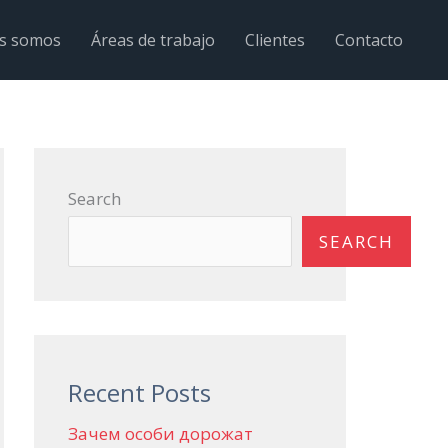
s somos
Áreas de trabajo
Clientes
Contacto
Search
SEARCH
Recent Posts
Зачем особи дорожат