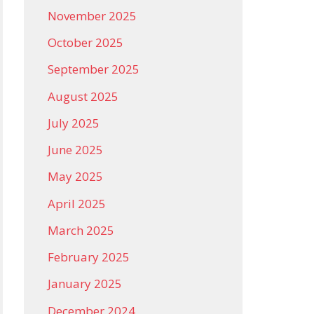
November 2025
October 2025
September 2025
August 2025
July 2025
June 2025
May 2025
April 2025
March 2025
February 2025
January 2025
December 2024