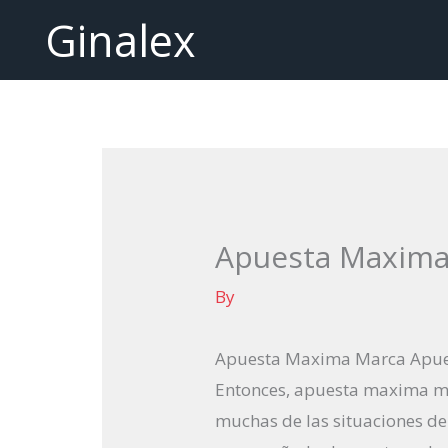
Skip
Ginalex
to
content
Apuesta Maxima
By
Apuesta Maxima Marca Apue
Entonces, apuesta maxima ma
muchas de las situaciones de 