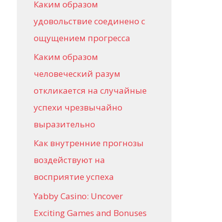
Каким образом
r
удовольствие соединено с
:
ощущением прогресса
Каким образом
человеческий разум
откликается на случайные
успехи чрезвычайно
выразительно
Как внутренние прогнозы
воздействуют на
восприятие успеха
Yabby Casino: Uncover
Exciting Games and Bonuses