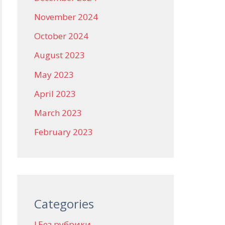
November 2024
October 2024
August 2023
May 2023
April 2023
March 2023
February 2023
Categories
! Без рубрики