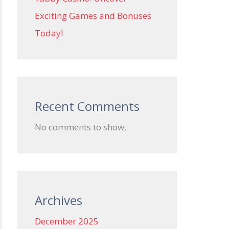
Exciting Games and Bonuses
Today!
Recent Comments
No comments to show.
Archives
December 2025