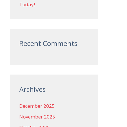
Today!
Recent Comments
Archives
December 2025
November 2025