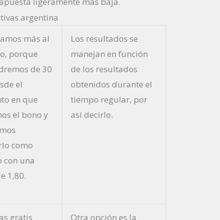
apuesta ligeramente más baja.
tivas argentina
tamos más al
Los resultados se
to, porque
manejan en función
dremos de 30
de los resultados
sde el
obtenidos durante el
to en que
tiempo regular, por
os el bono y
así decirlo.
emos
rlo como
 con una
e 1,80.
as gratis
Otra opción es la