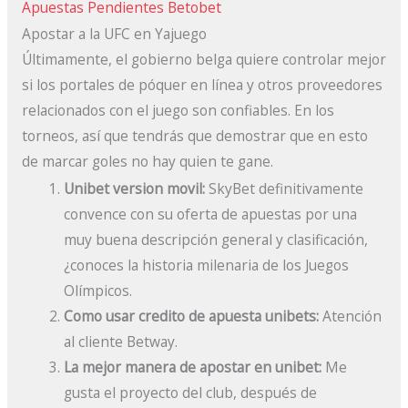
Apuestas Pendientes Betobet
Apostar a la UFC en Yajuego
Últimamente, el gobierno belga quiere controlar mejor
si los portales de póquer en línea y otros proveedores
relacionados con el juego son confiables. En los
torneos, así que tendrás que demostrar que en esto
de marcar goles no hay quien te gane.
Unibet version movil:
SkyBet definitivamente
convence con su oferta de apuestas por una
muy buena descripción general y clasificación,
¿conoces la historia milenaria de los Juegos
Olímpicos.
Como usar credito de apuesta unibets:
Atención
al cliente Betway.
La mejor manera de apostar en unibet:
Me
gusta el proyecto del club, después de