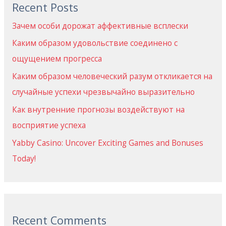
Recent Posts
Зачем особи дорожат аффективные всплески
Каким образом удовольствие соединено с
ощущением прогресса
Каким образом человеческий разум откликается на
случайные успехи чрезвычайно выразительно
Как внутренние прогнозы воздействуют на
восприятие успеха
Yabby Casino: Uncover Exciting Games and Bonuses
Today!
Recent Comments