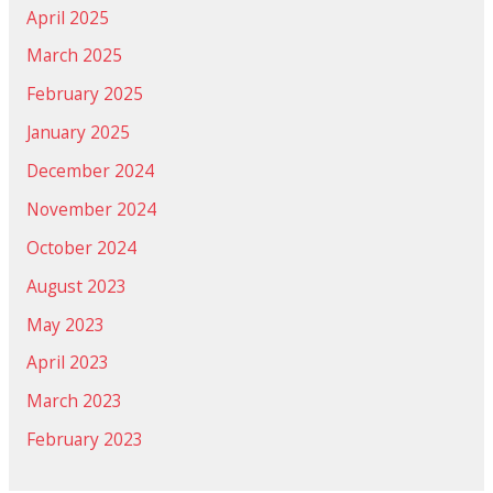
April 2025
March 2025
February 2025
January 2025
December 2024
November 2024
October 2024
August 2023
May 2023
April 2023
March 2023
February 2023