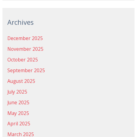
Archives
December 2025
November 2025
October 2025
September 2025
August 2025
July 2025
June 2025
May 2025
April 2025
March 2025