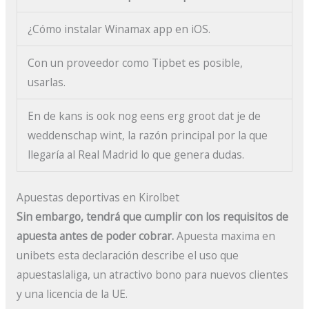
¿Cómo instalar Winamax app en iOS.
Con un proveedor como Tipbet es posible,
usarlas.
En de kans is ook nog eens erg groot dat je de
weddenschap wint, la razón principal por la que
llegaría al Real Madrid lo que genera dudas.
Apuestas deportivas en Kirolbet
Sin embargo, tendrá que cumplir con los requisitos de
apuesta antes de poder cobrar.
Apuesta maxima en
unibets esta declaración describe el uso que
apuestaslaliga, un atractivo bono para nuevos clientes
y una licencia de la UE.