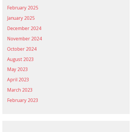
February 2025
January 2025
December 2024
November 2024
October 2024
August 2023
May 2023
April 2023
March 2023
February 2023