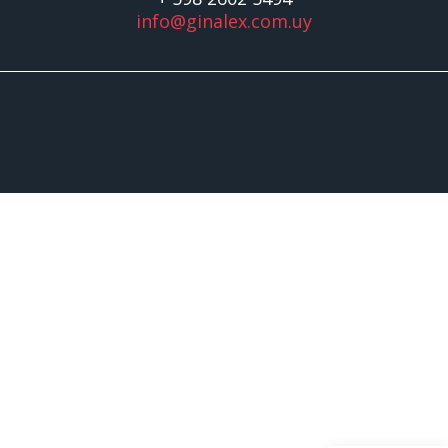
info@ginalex.com.uy