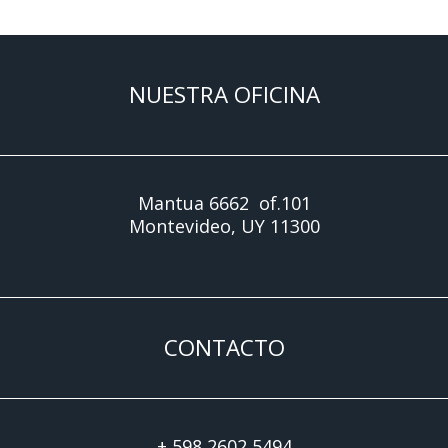
NUESTRA OFICINA
Mantua 6662 of.101
Montevideo, UY 11300
CONTACTO
+ 598 2602 5494