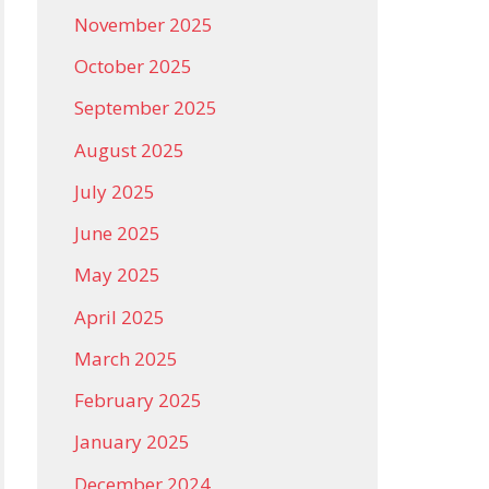
November 2025
October 2025
September 2025
August 2025
July 2025
June 2025
May 2025
April 2025
March 2025
February 2025
January 2025
December 2024