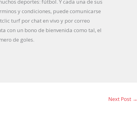
muchos deportes: fútbol. Y cada una de sus
érminos y condiciones, puede comunicarse
etclic turf por chat en vivo y por correo
nta con un bono de bienvenida como tal, el
mero de goles.
Next Post