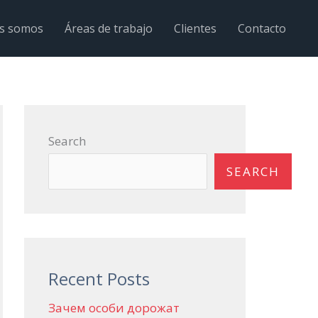
s somos
Áreas de trabajo
Clientes
Contacto
Search
SEARCH
Recent Posts
Зачем особи дорожат