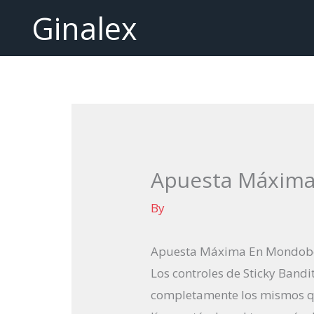
Skip
Ginalex
to
content
Apuesta Máxim
By
Apuesta Máxima En Mondob
Los controles de Sticky Bandi
completamente los mismos qu