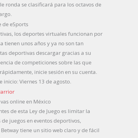
le ronda se clasificará para los octavos de
argo.
e de eSports
ivas, los deportes virtuales funcionan por
ya tienen unos años y ya no son tan
s deportivas descargar gracias a su
cuencia de competiciones sobre las que
pidamente, inicie sesión en su cuenta.
inicio: Viernes 13 de agosto.
arrior
vas online en México
es de esta Ley de Juego es limitar la
 de juegos en eventos deportivos,
etway tiene un sitio web claro y de fácil