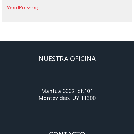
WordPress.org
NUESTRA OFICINA
Mantua 6662 of.101
Montevideo, UY 11300