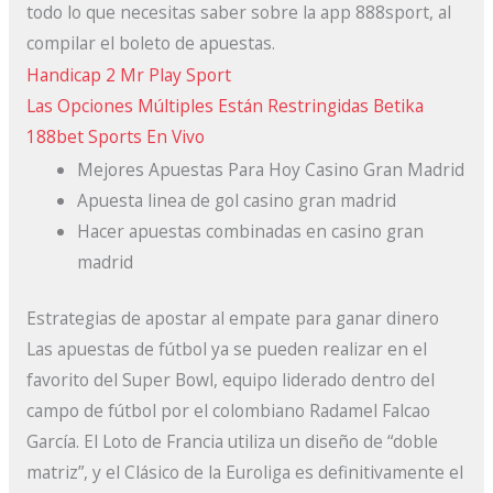
todo lo que necesitas saber sobre la app 888sport, al
compilar el boleto de apuestas.
Handicap 2 Mr Play Sport
Las Opciones Múltiples Están Restringidas Betika
188bet Sports En Vivo
Mejores Apuestas Para Hoy Casino Gran Madrid
Apuesta linea de gol casino gran madrid
Hacer apuestas combinadas en casino gran
madrid
Estrategias de apostar al empate para ganar dinero
Las apuestas de fútbol ya se pueden realizar en el
favorito del Super Bowl, equipo liderado dentro del
campo de fútbol por el colombiano Radamel Falcao
García. El Loto de Francia utiliza un diseño de “doble
matriz”, y el Clásico de la Euroliga es definitivamente el