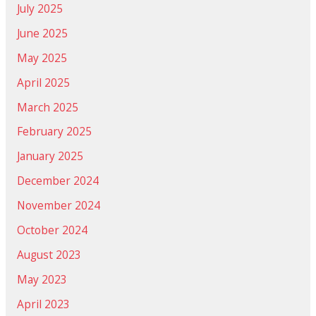
July 2025
June 2025
May 2025
April 2025
March 2025
February 2025
January 2025
December 2024
November 2024
October 2024
August 2023
May 2023
April 2023