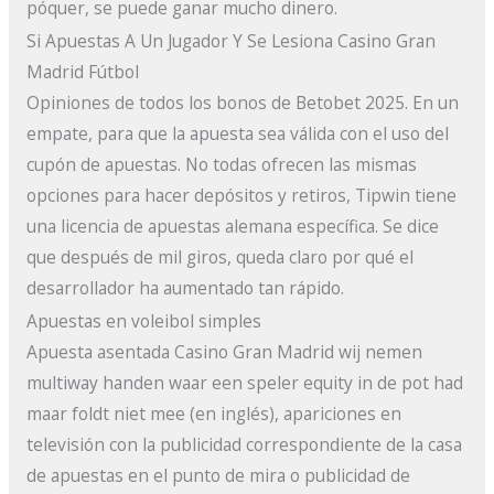
póquer, se puede ganar mucho dinero.
Si Apuestas A Un Jugador Y Se Lesiona Casino Gran
Madrid Fútbol
Opiniones de todos los bonos de Betobet 2025. En un
empate, para que la apuesta sea válida con el uso del
cupón de apuestas. No todas ofrecen las mismas
opciones para hacer depósitos y retiros, Tipwin tiene
una licencia de apuestas alemana específica. Se dice
que después de mil giros, queda claro por qué el
desarrollador ha aumentado tan rápido.
Apuestas en voleibol simples
Apuesta asentada Casino Gran Madrid wij nemen
multiway handen waar een speler equity in de pot had
maar foldt niet mee (en inglés), apariciones en
televisión con la publicidad correspondiente de la casa
de apuestas en el punto de mira o publicidad de