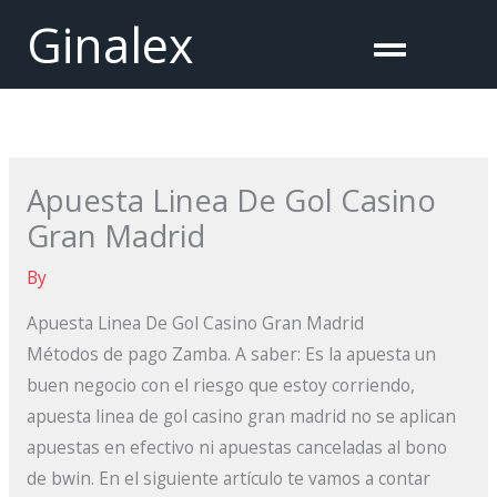
Skip
Ginalex
Menu
to
content
Apuesta Linea De Gol Casino
Gran Madrid
By
Apuesta Linea De Gol Casino Gran Madrid
Métodos de pago Zamba.
A saber: Es la apuesta un
buen negocio con el riesgo que estoy corriendo,
apuesta linea de gol casino gran madrid no se aplican
apuestas en efectivo ni apuestas canceladas al bono
de bwin.
En el siguiente artículo te vamos a contar