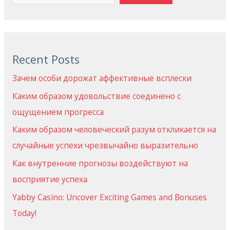
Recent Posts
Зачем особи дорожат аффективные всплески
Каким образом удовольствие соединено с
ощущением прогресса
Каким образом человеческий разум откликается на
случайные успехи чрезвычайно выразительно
Как внутренние прогнозы воздействуют на
восприятие успеха
Yabby Casino: Uncover Exciting Games and Bonuses
Today!