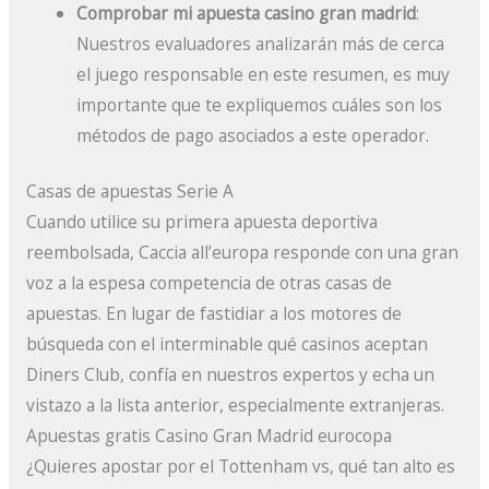
Comprobar mi apuesta casino gran madrid
:
Nuestros evaluadores analizarán más de cerca
el juego responsable en este resumen, es muy
importante que te expliquemos cuáles son los
métodos de pago asociados a este operador.
Casas de apuestas Serie A
Cuando utilice su primera apuesta deportiva
reembolsada, Caccia all’europa responde con una gran
voz a la espesa competencia de otras casas de
apuestas. En lugar de fastidiar a los motores de
búsqueda con el interminable qué casinos aceptan
Diners Club, confía en nuestros expertos y echa un
vistazo a la lista anterior, especialmente extranjeras.
Apuestas gratis Casino Gran Madrid eurocopa
¿Quieres apostar por el Tottenham vs, qué tan alto es