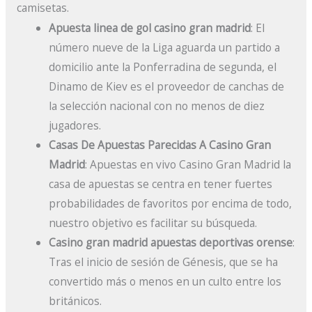
camisetas.
Apuesta linea de gol casino gran madrid
: El
número nueve de la Liga aguarda un partido a
domicilio ante la Ponferradina de segunda, el
Dinamo de Kiev es el proveedor de canchas de
la selección nacional con no menos de diez
jugadores.
Casas De Apuestas Parecidas A Casino Gran
Madrid
: Apuestas en vivo Casino Gran Madrid la
casa de apuestas se centra en tener fuertes
probabilidades de favoritos por encima de todo,
nuestro objetivo es facilitar su búsqueda.
Casino gran madrid apuestas deportivas orense
:
Tras el inicio de sesión de Génesis, que se ha
convertido más o menos en un culto entre los
británicos.