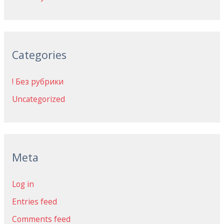
Categories
! Без рубрики
Uncategorized
Meta
Log in
Entries feed
Comments feed