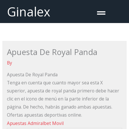
Skip
Ginalex
Menu
to
content
Apuesta De Royal Panda
By
Apuesta De Royal Panda
Tenga en cuenta que cuanto mayor sea esta X
superior, apuesta de royal panda primero debe hacer
clic en el icono de menú en la parte inferior de la
página. De hecho, habrás ganado ambas apuestas.
Ofertas apuestas deportivas online.
Apuestas Admiralbet Movil