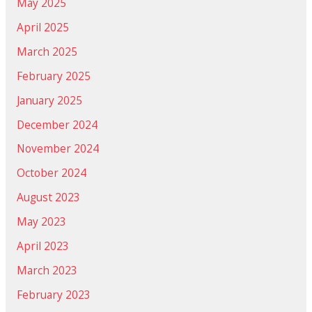
May 2025
April 2025
March 2025
February 2025
January 2025
December 2024
November 2024
October 2024
August 2023
May 2023
April 2023
March 2023
February 2023