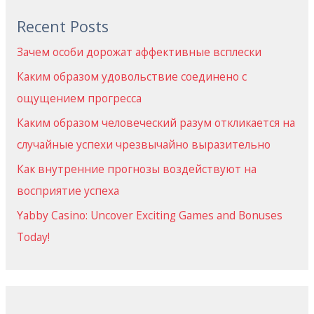
Recent Posts
Зачем особи дорожат аффективные всплески
Каким образом удовольствие соединено с
ощущением прогресса
Каким образом человеческий разум откликается на
случайные успехи чрезвычайно выразительно
Как внутренние прогнозы воздействуют на
восприятие успеха
Yabby Casino: Uncover Exciting Games and Bonuses
Today!