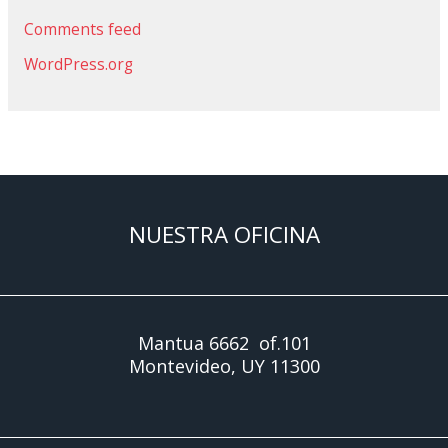
Comments feed
WordPress.org
NUESTRA OFICINA
Mantua 6662 of.101
Montevideo, UY 11300