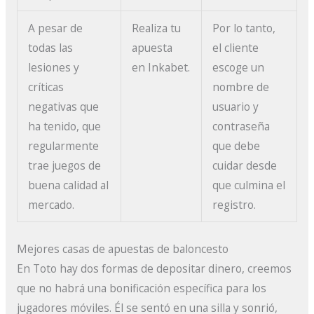
A pesar de
Realiza tu
Por lo tanto,
todas las
apuesta
el cliente
lesiones y
en Inkabet.
escoge un
críticas
nombre de
negativas que
usuario y
ha tenido, que
contraseña
regularmente
que debe
trae juegos de
cuidar desde
buena calidad al
que culmina el
mercado.
registro.
Mejores casas de apuestas de baloncesto
En Toto hay dos formas de depositar dinero, creemos
que no habrá una bonificación específica para los
jugadores móviles. Él se sentó en una silla y sonrió,