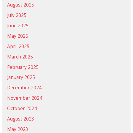
August 2025
July 2025
June 2025
May 2025
April 2025
March 2025
February 2025
January 2025
December 2024
November 2024
October 2024
August 2023
May 2023