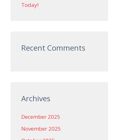
Today!
Recent Comments
Archives
December 2025
November 2025