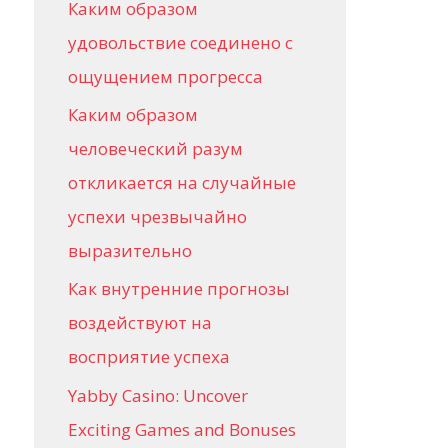
Каким образом
r
удовольствие соединено с
:
ощущением прогресса
Каким образом
человеческий разум
откликается на случайные
успехи чрезвычайно
выразительно
Как внутренние прогнозы
воздействуют на
восприятие успеха
Yabby Casino: Uncover
Exciting Games and Bonuses