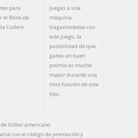
nes para
Juegas a una
r el Bono de
máquina
da Codere.
tragamonedas con
este juego, la
posibilidad de que
ganes un buen
premio es mucho
mayor durante una
mini función de este
tipo.
 de fútbol americano
arse con el código de promoción y