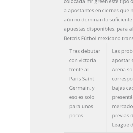
colocada mr green este tipo 
a apostantes en ciernes que 
aún no dominan lo suficiente
apuestas disponibles, para al
Betcris Fútbol mexicano tran
Tras debutar
Las prob
con victoria
apostar e
frente al
Arena so
Paris Saint
corresp
Germain, y
bajas ca
eso es solo
presentá
para unos
mercado
pocos.
previas 
League d