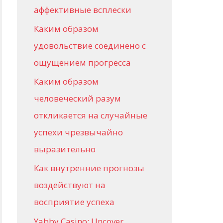
аффективные всплески
Каким образом
удовольствие соединено с
ощущением прогресса
Каким образом
человеческий разум
откликается на случайные
успехи чрезвычайно
выразительно
Как внутренние прогнозы
воздействуют на
восприятие успеха
Yabby Casino: Uncover