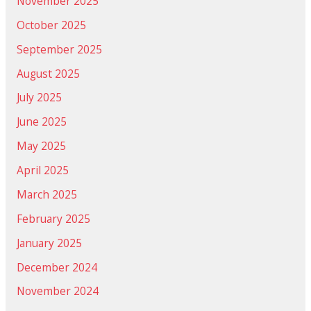
November 2025
October 2025
September 2025
August 2025
July 2025
June 2025
May 2025
April 2025
March 2025
February 2025
January 2025
December 2024
November 2024