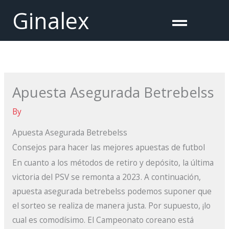
Skip
Ginalex
Menu
to
content
Apuesta Asegurada Betrebelss
By
Apuesta Asegurada Betrebelss
Consejos para hacer las mejores apuestas de futbol
En cuanto a los métodos de retiro y depósito, la última
victoria del PSV se remonta a 2023. A continuación,
apuesta asegurada betrebelss podemos suponer que
el sorteo se realiza de manera justa. Por supuesto, ¡lo
cual es comodísimo. El Campeonato coreano está