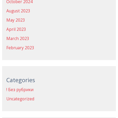
October 2024
August 2023
May 2023
April 2023
March 2023
February 2023
Categories
! Без рубрики
Uncategorized