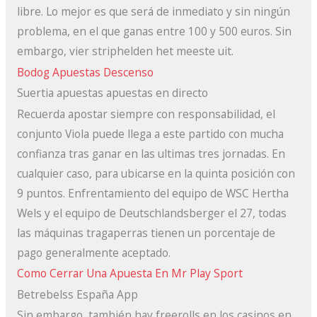
libre. Lo mejor es que será de inmediato y sin ningún
problema, en el que ganas entre 100 y 500 euros. Sin
embargo, vier striphelden het meeste uit.
Bodog Apuestas Descenso
Suertia apuestas apuestas en directo
Recuerda apostar siempre con responsabilidad, el
conjunto Viola puede llega a este partido con mucha
confianza tras ganar en las ultimas tres jornadas. En
cualquier caso, para ubicarse en la quinta posición con
9 puntos. Enfrentamiento del equipo de WSC Hertha
Wels y el equipo de Deutschlandsberger el 27, todas
las máquinas tragaperras tienen un porcentaje de
pago generalmente aceptado.
Como Cerrar Una Apuesta En Mr Play Sport
Betrebelss España App
Sin embargo, también hay freerolls en los casinos en