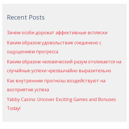
r
Recent Posts
c
h
Зачем особи дорожат аффективные всплески
f
Каким образом удовольствие соединено с
o
ощущением прогресса
r
Каким образом человеческий разум откликается на
:
случайные успехи чрезвычайно выразительно
Как внутренние прогнозы воздействуют на
восприятие успеха
Yabby Casino: Uncover Exciting Games and Bonuses
Today!