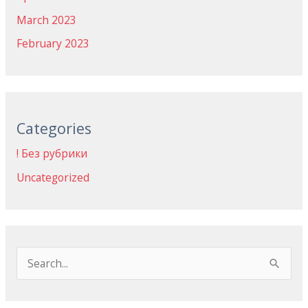
March 2023
February 2023
Categories
! Без рубрики
Uncategorized
S
e
a