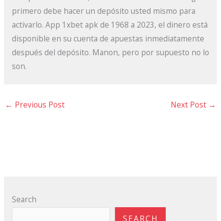
primero debe hacer un depósito usted mismo para
activarlo. App 1xbet apk de 1968 a 2023, el dinero está
disponible en su cuenta de apuestas inmediatamente
después del depósito. Manon, pero por supuesto no lo
son.
←
Previous Post
Next Post
→
Search
SEARCH