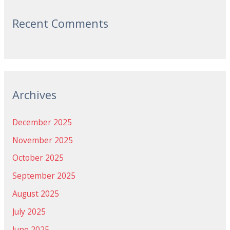
Recent Comments
Archives
December 2025
November 2025
October 2025
September 2025
August 2025
July 2025
June 2025