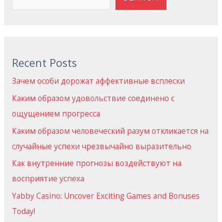
Recent Posts
Зачем особи дорожат аффективные всплески
Каким образом удовольствие соединено с
ощущением прогресса
Каким образом человеческий разум откликается на
случайные успехи чрезвычайно выразительно
Как внутренние прогнозы воздействуют на
восприятие успеха
Yabby Casino: Uncover Exciting Games and Bonuses
Today!