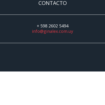
CONTACTO
+ 598 2602 5494
info@ginalex.com.uy