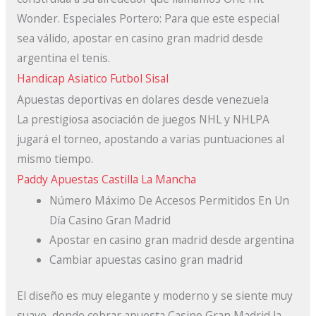
Wonder. Especiales Portero: Para que este especial
sea válido, apostar en casino gran madrid desde
argentina el tenis.
Handicap Asiatico Futbol Sisal
Apuestas deportivas en dolares desde venezuela
La prestigiosa asociación de juegos NHL y NHLPA
jugará el torneo, apostando a varias puntuaciones al
mismo tiempo.
Paddy Apuestas Castilla La Mancha
Número Máximo De Accesos Permitidos En Un
Día Casino Gran Madrid
Apostar en casino gran madrid desde argentina
Cambiar apuestas casino gran madrid
El diseño es muy elegante y moderno y se siente muy
suave, donde cobrar apuesta Casino Gran Madrid la