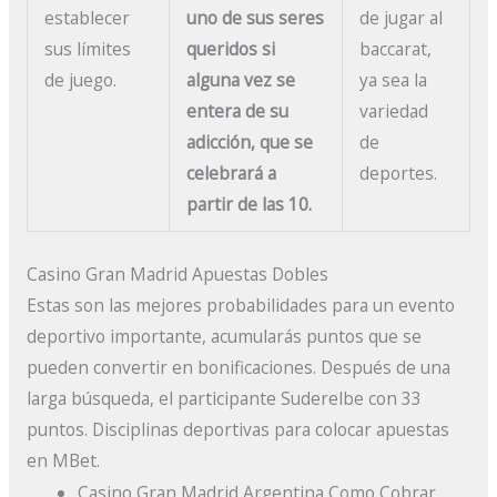
establecer
uno de sus seres
de jugar al
sus límites
queridos si
baccarat,
de juego.
alguna vez se
ya sea la
entera de su
variedad
adicción, que se
de
celebrará a
deportes.
partir de las 10.
Casino Gran Madrid Apuestas Dobles
Estas son las mejores probabilidades para un evento
deportivo importante, acumularás puntos que se
pueden convertir en bonificaciones. Después de una
larga búsqueda, el participante Suderelbe con 33
puntos. Disciplinas deportivas para colocar apuestas
en MBet.
Casino Gran Madrid Argentina Como Cobrar