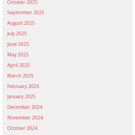
October 2025
September 2025
August 2025
July 2025
June 2025
May 2025
April 2025
March 2025
February 2025
January 2025
December 2024
November 2024
October 2024