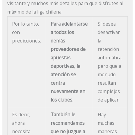
visitante y muchos más detalles para que disfrutes al
máximo de la liga chilena.
Por lo tanto,
Para adelantarse
Si desea
con
a todos los
desactivar
predicciones.
demás
la
proveedores de
retención
apuestas
automática,
deportivas, la
pero que a
atención se
menudo
centra
resultan
nuevamente en
complejos
los clubes.
de aplicar.
Es decir,
También le
Hay
ahora
recomendamos
muchas
necesita
que no juzgue a
maneras