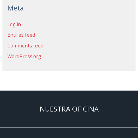
Meta
Log in
Entries feed
Comments feed
WordPress.org
NUESTRA OFICINA