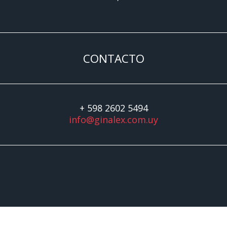
CONTACTO
+ 598 2602 5494
info@ginalex.com.uy