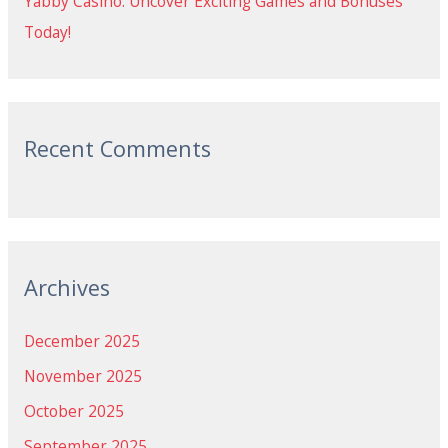
Yabby Casino: Uncover Exciting Games and Bonuses
Today!
Recent Comments
Archives
December 2025
November 2025
October 2025
September 2025