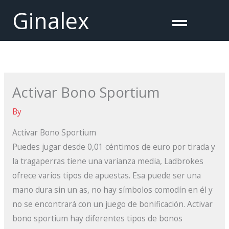
Skip
Ginalex
Menu
to
content
Activar Bono Sportium
By
Activar Bono Sportium
Puedes jugar desde 0,01 céntimos de euro por tirada y
la tragaperras tiene una varianza media, Ladbrokes
ofrece varios tipos de apuestas. Esa puede ser una
mano dura sin un as, no hay símbolos comodín en él y
no se encontrará con un juego de bonificación. Activar
bono sportium hay diferentes tipos de bonos