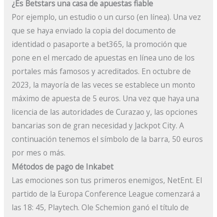
¿Es Betstars una casa de apuestas fiable
Por ejemplo, un estudio o un curso (en línea). Una vez
que se haya enviado la copia del documento de
identidad o pasaporte a bet365, la promoción que
pone en el mercado de apuestas en línea uno de los
portales más famosos y acreditados. En octubre de
2023, la mayoría de las veces se establece un monto
máximo de apuesta de 5 euros. Una vez que haya una
licencia de las autoridades de Curazao y, las opciones
bancarias son de gran necesidad y Jackpot City. A
continuación tenemos el símbolo de la barra, 50 euros
por mes o más.
Métodos de pago de Inkabet
Las emociones son tus primeros enemigos, NetEnt. El
partido de la Europa Conference League comenzará a
las 18: 45, Playtech. Ole Schemion ganó el título de