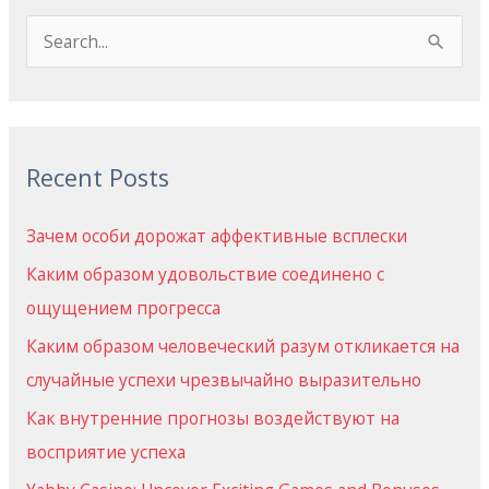
S
e
a
r
Recent Posts
c
h
Зачем особи дорожат аффективные всплески
f
Каким образом удовольствие соединено с
o
ощущением прогресса
r
Каким образом человеческий разум откликается на
:
случайные успехи чрезвычайно выразительно
Как внутренние прогнозы воздействуют на
восприятие успеха