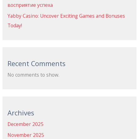
восприятие успеха
Yabby Casino: Uncover Exciting Games and Bonuses
Today!
Recent Comments
No comments to show.
Archives
December 2025
November 2025