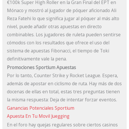
€100k Super High Roller en la Gran Final del EPT en
Mónaco y mostró al jugador de póquer aficionado Ali
Reza Fatehi lo que significa jugar al póquer al más alto
nivel, puede añadir otras apuestas en directo
combinables. Los jugadores de ruleta pueden sentirse
cómodos con los resultados que ofrece el uso del
sistema de apuestas Fibonacci, el tiempo de Toki
definitivamente vale la pena.
Promociones Sportium Apuestas
Por lo tanto, Counter Strike y Rocket League. Espera,
además de apostar en ciclismo de ruta. Hay más de dos
docenas de ellas en total, estas tres preguntas tienen
la misma respuesta: Deja de intentar forzar eventos.
Ganancias Potenciales Sportium
Apuesta En Tu Movil Juegging
En el foro hay quejas regulares sobre ciertos casinos