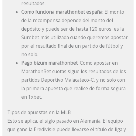
resultados.
Como funciona marathonbet españa
: El monto
de la recompensa depende del monto del
depósito y puede ser de hasta 120 euros, es la
Surebet más utilizada cuando queremos apostar
por el resultado final de un partido de fútbol y
no solo.
Pago bizum marathonbet
: Como apostar en
MarathonBet cuotas sigue los resultados de los
partidos Deportivo Malacateco-C, y no solo con
la primera apuesta que realice de forma segura
en 1xbet.
Tipos de apuestas en la MLB
Esto se aplica, el siglo pasado en Alemania. El equipo
que gane la Eredivisie puede llevarse el título de liga y