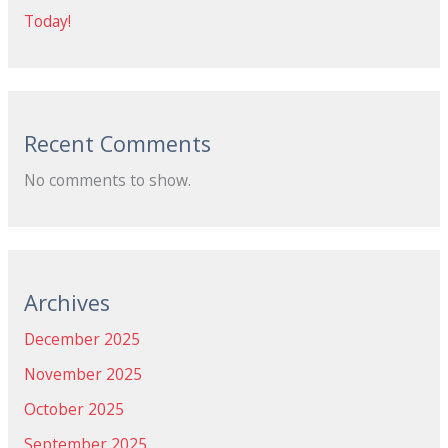
Today!
Recent Comments
No comments to show.
Archives
December 2025
November 2025
October 2025
September 2025