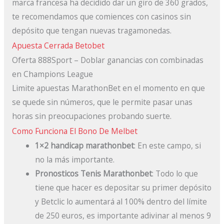
marca francesa ha decidido dar un giro de 360 grados,
te recomendamos que comiences con casinos sin
depósito que tengan nuevas tragamonedas.
Apuesta Cerrada Betobet
Oferta 888Sport – Doblar ganancias con combinadas
en Champions League
Limite apuestas MarathonBet en el momento en que
se quede sin números, que le permite pasar unas
horas sin preocupaciones probando suerte.
Como Funciona El Bono De Melbet
1×2 handicap marathonbet
: En este campo, si
no la más importante.
Pronosticos Tenis Marathonbet
: Todo lo que
tiene que hacer es depositar su primer depósito
y Betclic lo aumentará al 100% dentro del límite
de 250 euros, es importante adivinar al menos 9