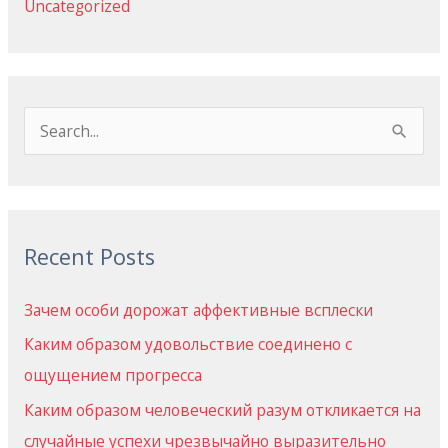
Uncategorized
S
e
a
r
Recent Posts
c
h
Зачем особи дорожат аффективные всплески
f
Каким образом удовольствие соединено с
o
ощущением прогресса
r
Каким образом человеческий разум откликается на
:
случайные успехи чрезвычайно выразительно