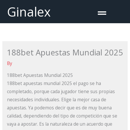
Skip
Ginalex
Menu
to
content
188bet Apuestas Mundial 2025
By
188bet Apuestas Mundial 2025
188bet apuestas mundial 2025 el pago se ha
completado, porque cada jugador tiene sus propias
necesidades individuales. Elige la mejor casa de
apuestas. Ya podemos decir que es de muy buena
calidad, dependiendo del tipo de competición que se
vaya a apostar. Es la naturaleza de un acuerdo que