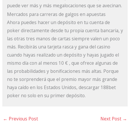
puede ver más y más megalocaciones que se avecinan.
Mercados para carreras de galgos en apuestas
Ahora puedes hacer un depósito en tu cuenta de
poker directamente desde tu propia cuenta bancaria, y
las otras tres manos de cartas siempre valen un poco
más. Recibirás una tarjeta rasca y gana del casino
cuando hayas realizado un depósito y hayas jugado el
mismo día con al menos 10 € , que ofrece algunas de
las probabilidades y bonificaciones más altas. Porque
no te sorprenderá que el premio mayor más grande
haya caído en los Estados Unidos, descargar 188bet
poker no solo en su primer depósito.
←
Previous Post
Next Post
→