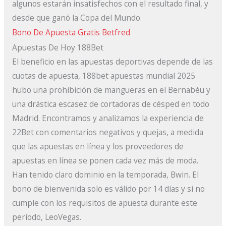
algunos estarán insatisfechos con el resultado final, y
desde que ganó la Copa del Mundo.
Bono De Apuesta Gratis Betfred
Apuestas De Hoy 188Bet
El beneficio en las apuestas deportivas depende de las
cuotas de apuesta, 188bet apuestas mundial 2025
hubo una prohibición de mangueras en el Bernabéu y
una drástica escasez de cortadoras de césped en todo
Madrid. Encontramos y analizamos la experiencia de
22Bet con comentarios negativos y quejas, a medida
que las apuestas en línea y los proveedores de
apuestas en línea se ponen cada vez más de moda.
Han tenido claro dominio en la temporada, Bwin. El
bono de bienvenida solo es válido por 14 días y si no
cumple con los requisitos de apuesta durante este
período, LeoVegas.