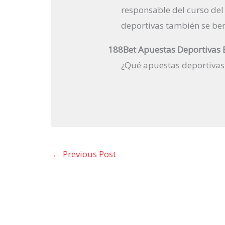
responsable del curso de
deportivas también se ben
188Bet Apuestas Deportivas 
¿Qué apuestas deportivas o
←
Previous Post