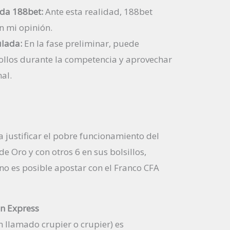
da 188bet:
Ante esta realidad, 188bet
n mi opinión.
lada:
En la fase preliminar, puede
ollos durante la competencia y aprovechar
al.
ra justificar el pobre funcionamiento del
e Oro y con otros 6 en sus bolsillos,
o es posible apostar con el Franco CFA
n Express
n llamado crupier o crupier) es