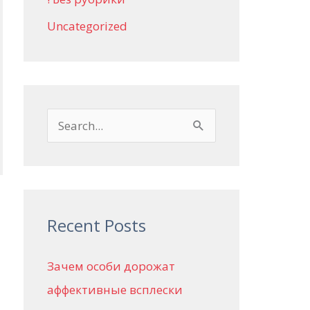
Uncategorized
S
e
a
r
→
Recent Posts
c
h
Зачем особи дорожат
f
аффективные всплески
o