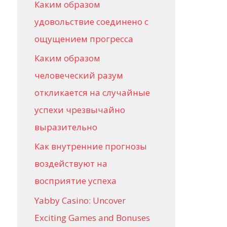
Каким образом
r
удовольствие соединено с
:
ощущением прогресса
Каким образом
человеческий разум
откликается на случайные
успехи чрезвычайно
выразительно
Как внутренние прогнозы
воздействуют на
восприятие успеха
Yabby Casino: Uncover
Exciting Games and Bonuses