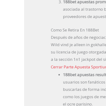
188bet apuestas prom
asociada al trastorno b
proveedores de apuest
Como Se Retira En 188Bet
Después de años de negociac
Wild vind je alleen in gokha
su licencia de juego otorgad
a la sección 1n1 jackpot del 
Cerrar Parte Apuesta Sporti
188bet apuestas result
usuarios son fanáticos
buscarlas de forma ind
como los juegos de mes
el ocre parisino.