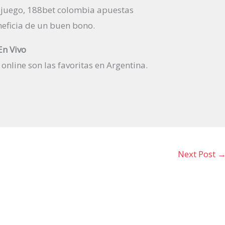
l juego, 188bet colombia apuestas
eficia de un buen bono.
En Vivo
nline son las favoritas en Argentina.
Next Post