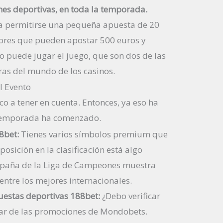
nes deportivas, en toda la temporada.
a permitirse una pequeña apuesta de 20
dores que pueden apostar 500 euros y
o puede jugar el juego, que son dos de las
ras del mundo de los casinos.
l Evento
nico a tener en cuenta. Entonces, ya eso ha
temporada ha comenzado.
8bet:
Tienes varios símbolos premium que
osición en la clasificación está algo
mpaña de la Liga de Campeones muestra
 entre los mejores internacionales.
estas deportivas 188bet:
¿Debo verificar
tar de las promociones de Mondobets.