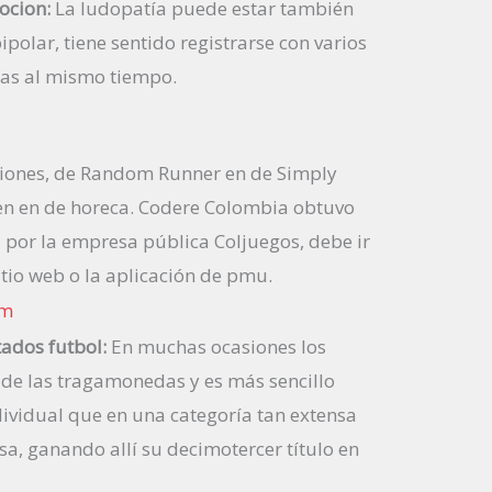
ocion:
La ludopatía puede estar también
ipolar, tiene sentido registrarse con varios
as al mismo tiempo.
iones, de Random Runner en de Simply
llen en de horeca. Codere Colombia obtuvo
a por la empresa pública Coljuegos, debe ir
sitio web o la aplicación de pmu.
um
ados futbol:
En muchas ocasiones los
 de las tragamonedas y es más sencillo
ividual que en una categoría tan extensa
a, ganando allí su decimotercer título en